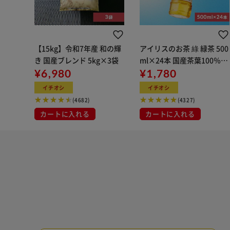
【15kg】令和7年産 和の輝
アイリスのお茶 綠 緑茶 500
き 国産ブレンド 5kg×3袋
ml×24本 国産茶葉100％使
¥6,980
用
¥1,780
イチオシ
イチオシ
(4682)
(4327)
カートに入れる
カートに入れる