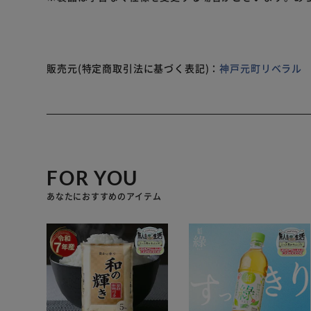
固定式ですので安定した使い心地。スライド式のキャリ
が正常の範囲内ですのでご安心ください。
?本体を取り外してリュックでも使用可能。 人気の口金
お客様のレビューを参考にシンプルカラーを生産しまし
ざいます）
販売元(特定商取引法に基づく表記)：
神戸元町リベラル
?プレゼントにも最適。お年寄りにも安心。組み立てた
包です。
2019年生産分からファスナーを改良し頑丈になりまし
キャリーバーをつけたままでもリュックにできますので
?杖代わりのご利用は危険ですのではご遠慮ください。
?バッグ製造メーカーが作った商品です。品質、素材に
FOR YOU
あなたにおすすめのアイテム