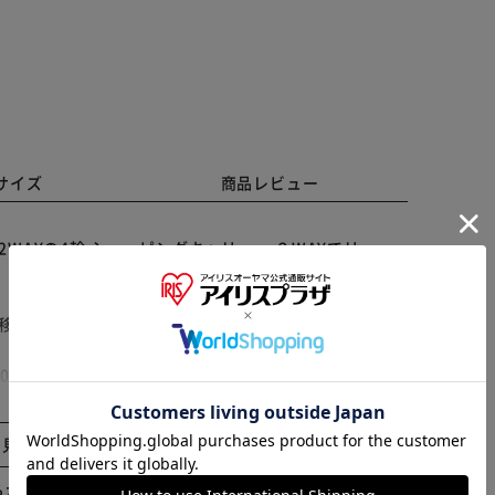
サイズ
商品レビュー
WAYの4輪 ショッピングキャリー 。２WAYでリュッ
。移動中に振動で折りたたみになってしまうキャップ式で
※ご確認ください
700g）。容量は約18リットル。耐重量は約10キログラム
カートに入れる
購入手続きへ
と見る
は3段階調整。3段式のキャリーバーの調整は一番上まで
らかじめご了承ください。