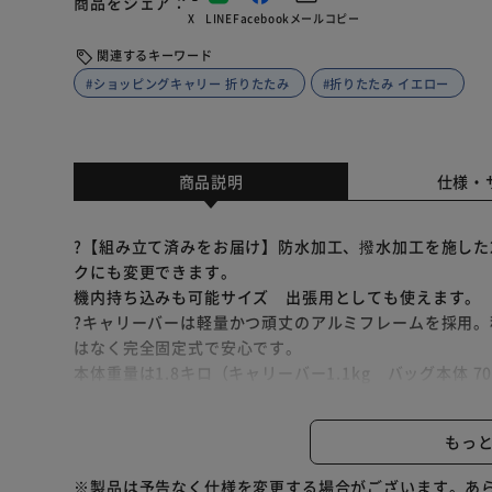
商品をシェア
X
LINE
Facebook
メール
コピー
関連するキーワード
#ショッピングキャリー 折りたたみ
#折りたたみ イエロー
商品説明
仕様・
?【組み立て済みをお届け】防水加工、撥水加工を施した2
クにも変更できます。
機内持ち込みも可能サイズ 出張用としても使えます。
?キャリーバーは軽量かつ頑丈のアルミフレームを採用
はなく完全固定式で安心です。
本体重量は1.8キロ（キャリーバー1.1kg バッグ本体 
です。
バッグサイズは縦40cm 横29cm 幅16cmです。
もっ
?4輪キャスターでスムーズな動きを実現。ハンドルバー
伸ばしてから調整してください。
※製品は予告なく仕様を変更する場合がございます。あ