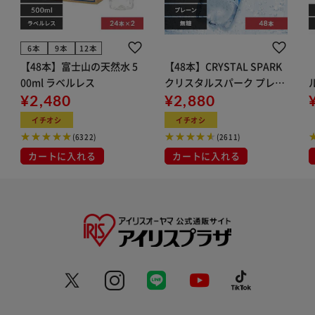
6本
9本
12本
【48本】富士山の天然水 5
【48本】CRYSTAL SPARK
00ml ラベルレス
クリスタルスパーク プレー
¥2,480
ン 500ml
¥2,880
イト
イチオシ
イチオシ
(6322)
(2611)
カートに入れる
カートに入れる