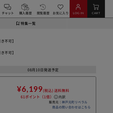
チャット
購入履歴
閲覧履歴
お気に入り
LOG IN
CART
特集一覧
引き不可】
引き不可】
08月10日発送予定
¥6,199
(税込)
送料無料
61ポイント
（1倍）
info
内訳
販売元：
神戸元町リベラル
商品の問い合わせはこちら