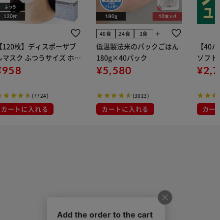
add
40食
24食
3食
【120枚】ディスポーザブ
低温製法米のパックごはん
【40
ルマスク ふつうサイズ ホワ
180g×40パック
ソフトパ
 大容量 DISPOSABLE
¥958
¥5,580
組) 5
¥2,
マスク プリーツマスク 不織
布
(7724)
(3023)
カートに入れる
カートに入れる
カー