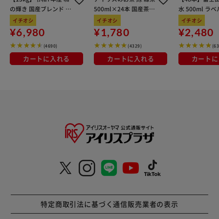
の輝き 国産ブレンド 5
500ml×24本 国産茶葉
水 500ml ラ
kg×3袋
100％使用
イチオシ
イチオシ
イチオシ
¥6,980
¥1,780
¥2,480
(4690)
(4329)
(6
カートに入れる
カートに入れる
カートに
特定商取引法に基づく通信販売業者の表示