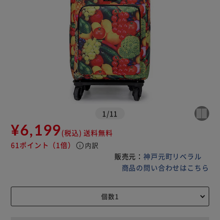
1
/
11
¥6,199
(税込)
送料無料
61ポイント
（1倍）
info
内訳
販売元：
神戸元町リベラル
商品の問い合わせはこちら