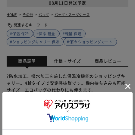
08月11日発送予定
HOME
その他
バッグ
バッグ・スーツケース
関連するキーワード
#保温 保冷
#保冷 軽量
#軽量 保温
#ショッピングキャリー 保冷
#保冷 ショッピングカート
商品説明
仕様・サイズ
商品レビュー
?防水加工、撥水加工を施した保温冷機能のショッピングキ
ャリー。4輪タイプで安定感抜群です。機内持ち込みも可能
サイズ エコバッグの代わりにも使えます。
?軽量かつ頑丈のキャリーバーを採用。本体重量は1.8キロ。
容量は約30リットル。耐荷重量は10kgです。
?4輪キャスターでスムーズな動きを実現。ハンドルバーは３
段階調整。固定式で安定した使い心地。
固定式ですので使用中の振動で折り曲がったりしません。
もっと見る
?本体部分の取り外し可能。単独でバッグのみの使用もでき