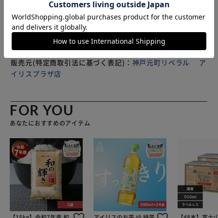
※製品は予告なく仕様を変更する場合がございます。あらか
るので使えるシーンが広がります。
じめご了承ください。
?プレゼントにも最適。お年寄りにも安心。組み立てた状態
でのお届けになります。箱から出してすぐ使える便利さで
す。
?杖代わりのご利用は危険ですのでご遠慮ください。
?バッグ製造メーカーが作った商品です。品質、素材にもこ
販売元(特定商取引法に基づく表記)：
神戸元町リベラル ア
だわりがございます。ぜひお試しくださいませ。
イリスプラザ店
?弊社独自のしっかりしたポリキャンバス素材を使用し生産
しております。他にはない厚みと芯があるバッグをお楽しみ
ください。
FOR YOU
?キャスターやキャリーバーなど消耗品の交換も可能。長く
あなたにおすすめのアイテム
使っていただけるよう設計しております。
?熟練したスタッフが徹底した品質管理の元、1つ1つ弊社の
神戸工場で組み立てを行い完成品でお届けいたします。
【15kg】令和7年産 和
アイリスのお茶 綠 緑茶
【48本】富士