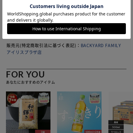
る、２ルーム仕様が嬉しいポイント。 【シーンに合わせて
※製品は予告なく仕様を変更する場合がございます。あらか
２WAYチェンジ】 取り外し可能のショルダー紐を搭載。ハ
じめご了承ください。
ンズフリーで動きたい時は簡単にチェンジ！ 【スタイリッ
シュなオールブラック】 他の色を使わない、オールブラッ
ク仕様。洗練された大人の雰囲気が魅力。 【出張もラクラ
ク♪キャリーオン設計】 背面にはループ付。キャリーオン
ができるので、持ち運びに便利！荷物が多くてもラクラク移
販売元(特定商取引法に基づく表記)：
BACKYARD FAMILY
動♪ 【ガバっと開く後方ルーム】 平面側の収納は、ガバっ
アイリスプラザ店
と約45度にオープンできる作り。荷物の取り出しがスムー
ズに。 【床に置いてもクタっとならない】 自立するバッグ
なので、床に置いても様になる。ビジネスシーンに強い作
FOR YOU
り。 【ポケット仕様】 メイン後方：PCポケット メイン前
あなたにおすすめのアイテム
方：メッシュオープンポケット×1 フロント：ファスナーポ
ケット×3（大ポケット内：オープンケット×3、ペンポケ
ット×3） 背面：オープンポケット×1