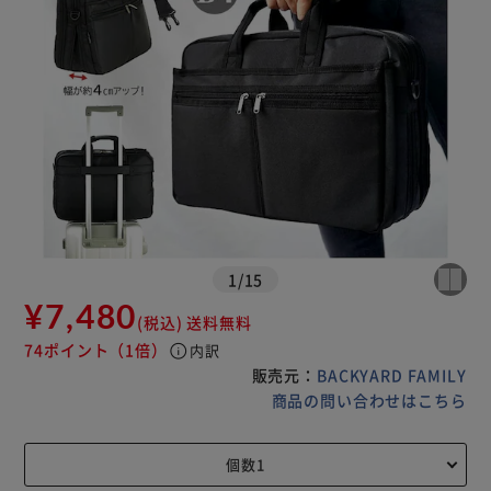
1
/
15
¥7,480
(税込)
送料無料
74ポイント
（1倍）
info
内訳
販売元：
BACKYARD FAMILY
商品の問い合わせはこちら