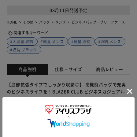
08月11日発送予定
HOME
その他
バッグ
メンズ
ビジネスバッグ・ブリーフケース
関連するキーワード
#大容量 収納
#軽量 メンズ
#軽量 収納
#収納 メンズ
#収納 ブラック
商品説明
仕様・サイズ
商品レビュー
【底部拡張タイプでしっかり収納◎】 高機能バッグで充実
のビジネスライフを！BLAZER CLUB ビジネスカジュアル
26702が登場。 【荷物が増えても安心の拡張タイプ】 底部
のファスナーをあければ、マチが拡張できる優れモノ！荷物
が増えても大丈夫。 【B4ファイルやPCが入るサイズ感】 大
きめの資料もラクラク収納。クッションINのPCポケットつ
きで、電子機器の持ち運びも安心。 【出張にも便利な２ル
ーム仕様】 ビジネスグッズと衣類などを分けて収納でき
もっと見る