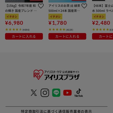
【15kg】令和7年産 和
アイリスのお茶 綠 緑茶
【48本】富士
の輝き 国産ブレンド 5
500ml×24本 国産茶葉
水 500ml ラ
kg×3袋
100％使用
イチオシ
イチオシ
イチオシ
¥6,980
¥1,780
¥2,480
(4690)
(4329)
(6
カートに入れる
カートに入れる
カートに
特定商取引法に基づく通信販売業者の表示