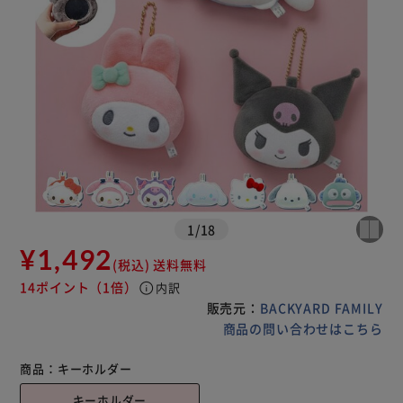
1
/
18
¥1,492
(税込)
送料無料
14ポイント
（1倍）
info
内訳
販売元：
BACKYARD FAMILY
商品の問い合わせはこちら
商品：
キーホルダー
キーホルダー