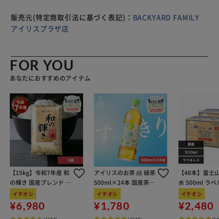
[ミラー]ガラス 【生産国】 中国 【サイズ】 [縦]約8.5cm?約
11cm／[横]約11cm?約17.5cm [厚さ]約3.5cm?約4.5cm ※
販売元(特定商取引法に基づく表記)：
BACKYARD FAMILY
ボールチェーン部含まず ※種類によって大きさが若干異な
アイリスプラザ店
ります。 ※サイズは当店平置き実寸サイズです。実際の商
品とは多少の誤差が生じる場合がございます。あらかじめご
了承ください。 【重量】 約50g（※ポチャッコの商品の重
FOR YOU
量です。） 【注意点】 [対象年齢]6歳以上 ※洗濯機 不可 ※
あなたにおすすめのアイテム
長時間日光にあたったり、摩擦、水漏れなどによる色落ちや
色移りすることがあります。 ※お取り扱いの際は、商品や
パッケージなどに記載されている品質表示、アテンションタ
グ、ご使用上の注意事項などを必ずご確認下さい。 【商品
配送について】 配送番号なしの配送になります。
【15kg】令和7年産 和
アイリスのお茶 綠 緑茶
【48本】富士
の輝き 国産ブレンド 5
500ml×24本 国産茶葉
水 500ml ラ
kg×3袋
100％使用
イチオシ
イチオシ
イチオシ
¥6,980
¥1,780
¥2,480