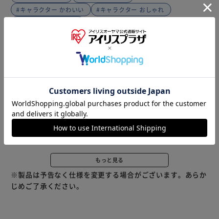
#キャラクター かわいい
#キャラクター おしゃれ
#キャラクター ギフト
商品説明
仕様・サイズ
商品レビュー
【ブランド名】 ノーブランド NO BRAND 【商品名】 キャ
ラクター ぬいぐるみミラー 【商品説明】 【推しと一緒にお
直し】 ・バッグに付けて持ち歩ける、キャラクターぬいぐ
るみミラー。 【バッグに付けられる】 ・ボールチェーン付
きで、お気に入りのバッグにさっと取り付けられる♪ 【裏
面はコンパクトミラー】 ・ぬいぐるみの裏側が鏡になって
いるから、外出先での身だしなみチェックもスマートに◎
【推しキャラと毎日一緒】 ・クロミやハローキティなど人
もっと見る
気サンリオキャラと過ごせて、見るたびに癒される存在〇
※製品は予告なく仕様を変更する場合がございます。あらか
【化粧直しもかわいく】 ・かわいいマスコットと実用性を
じめご了承ください。
両立した、おしゃれ女子の新定番アイテム！ 【ギフトにも
最適】 ・キャラクター好きな友達へのプレゼントにも喜ば
れる、遊び心あふれる手鏡。 【素材】 [本体]ポリエステル