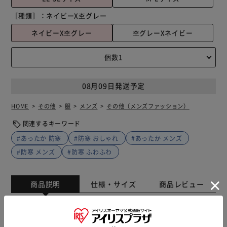
［種類］：
ネイビーX杢グレー
ネイビーX杢グレー
杢グレーXネイビー
08月09日発送予定
HOME
その他
服
メンズ
その他（メンズファッション）
関連するキーワード
#あったか 防寒
#防寒 おしゃれ
#あったか メンズ
#防寒 メンズ
#防寒 ふわふわ
商品説明
仕様・サイズ
商品レビュー
【お家時間を快適に過ごせるアイテム】 寒い季節にぴった
り。手軽に防寒できる「裏起毛ボーダーパジャマ男性用」。