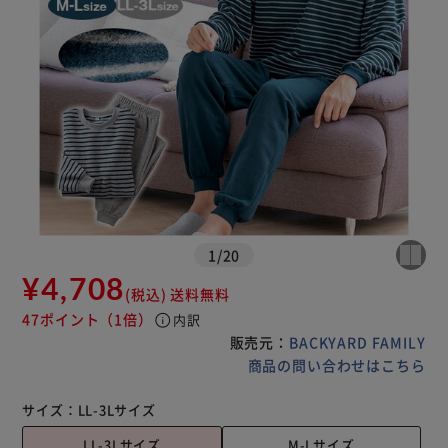
1
/
20
¥4,708
(税込)
送料無料
47ポイント
（1倍）
info
内訳
販売元：
BACKYARD FAMILY
商品の問い合わせはこちら
サイズ：
LL-3Lサイズ
LL-3Lサイズ
M-Lサイズ