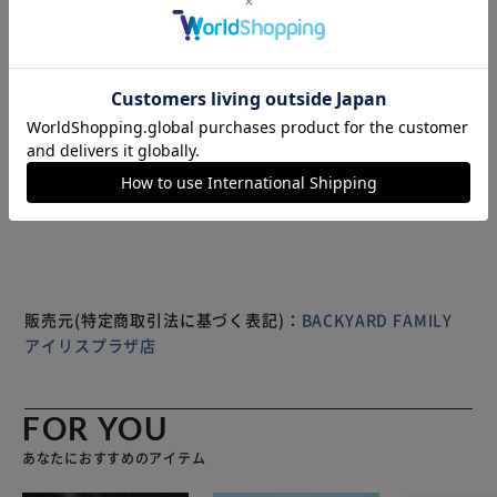
【身体が温まる裏起毛仕様のパジャマ】 ポカポカとした裏
起毛素材！包み込むような温かさと、ふんわり柔らかな肌触
りが魅力。 【体温を逃さず、温かさをキープ】 トップスの
襟や袖口、パンツの裾はリブ仕様。隙間風を通しにくく、心
地よく防寒。 【サッと着脱できてストレスフリー】 頭から
被ったり、スッと足入れ。パンツは締め付けがなくフィット
もっと見る
する、ウエストゴム紐仕様。 （※）パンツの後ろにはポケ
※製品は予告なく仕様を変更する場合がございます。あらか
ット付きです。 【年代問わず着用しやすいデザイン】 落ち
じめご了承ください。
着きのあるカラーに、ボーダー柄。ラフに着こなせて、デイ
リーに活躍。
販売元(特定商取引法に基づく表記)：
BACKYARD FAMILY
アイリスプラザ店
FOR YOU
あなたにおすすめのアイテム