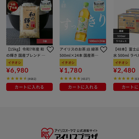
【15kg】令和7年産 和
アイリスのお茶 綠 緑茶
【48本】富士
の輝き 国産ブレンド 5
500ml×24本 国産茶葉
水 500ml ラ
kg×3袋
100％使用
イチオシ
イチオシ
イチオシ
¥6,980
¥1,780
¥2,480
(4682)
(4327)
(6
カートに入れる
カートに入れる
カートに