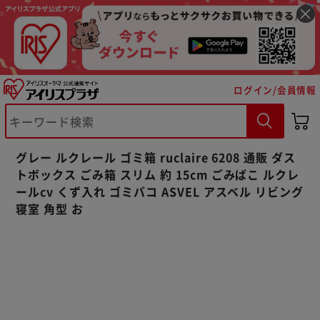
ログイン/会員情報
※ご確認ください
グレー ルクレール ゴミ箱 ruclaire 6208 通販 ダス
カートに入れる
購入手続きへ
トボックス ごみ箱 スリム 約 15cm ごみばこ ルクレ
ールcv くず入れ ゴミバコ ASVEL アスベル リビング
寝室 角型 お