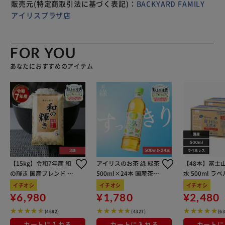
にすっきり馴染むベーシックカラー。リビングにはもちろ
販売元(特定商取引法に基づく表記)：
BACKYARD FAMILY
ん、キッチンやサニタリールームにも最適。
アイリスプラザ店
FOR YOU
あなたにおすすめのアイテム
【15kg】令和7年産 和
アイリスのお茶 綠 緑茶
【48本】富士
の輝き 国産ブレンド 5
500ml×24本 国産茶葉
水 500ml ラ
kg×3袋
100％使用
イチオシ
イチオシ
イチオシ
¥6,980
¥1,780
¥2,480
(4682)
(4327)
(6
カートに入れる
カートに入れる
カートに