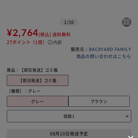
1
/
10
¥2,764
(税込)
送料無料
27ポイント
（1倍）
info
内訳
販売元：
BACKYARD FAMILY
商品の問い合わせはこちら
商品：
【即日発送】ゴミ箱
【即日発送】ゴミ箱
［種類］：
グレー
グレー
ブラウン
08月10日発送予定