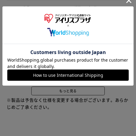
HOME
寝具・インテリア
インテリア雑貨
ゴミ箱
商品説明
仕様・サイズ
商品レビュー
インテリア空間に調和するモダンデザイン。袋を見せないく
ず入れ「ルクレール CV スリムダストボックス（9.5L）」が
新登場。 【生活感を見せずにスッキリ】 カバーとインナー
ボックス容器の2重構造で、くず入れのフチに掛けたポリ袋
を上手に目隠し。生活感を感じさせずにキレイな空間を演
出。 【無駄のないシンプルデザイン】 内側に窪んだフチ
が、ゴミのこぼれ落ちをガード。中のゴミを見えにくくし
て、お部屋の雰囲気乱さない♪ 【スリム＆省スペース】 ベ
もっと見る
ッドサイドやデスク下スペースなど、ちょっとした隙間空間
※製品は予告なく仕様を変更する場合がございます。あらか
に置きやすいスリムな長方形デザイン。 【お手入れもゴミ
じめご了承ください。
捨てもラクラク】 インナーボックスにポリ袋をセットし、
カバーを被せたら完成！インナーボックスには取っ手がある
ので、ゴミ捨てや毎日のお掃除もスムーズ。 【お部屋に馴
染むカラー】 フローリングの床やモノトーンのインテリア