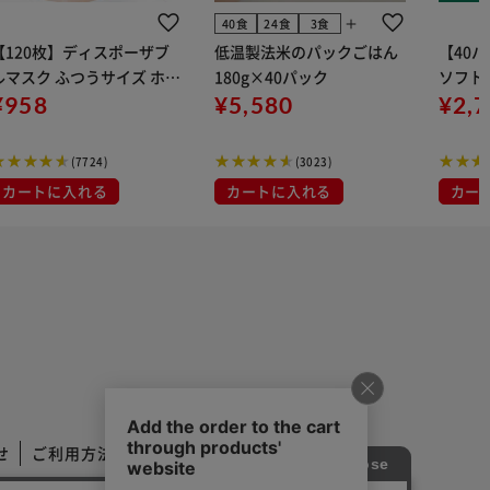
add
40食
24食
3食
【120枚】ディスポーザブ
低温製法米のパックごはん
【40
ルマスク ふつうサイズ ホワ
180g×40パック
ソフトパ
 大容量 DISPOSABLE
¥958
¥5,580
組) 5
¥2,
マスク プリーツマスク 不織
布
(7724)
(3023)
カートに入れる
カートに入れる
カー
せ
ご利用方法
ご利用規約