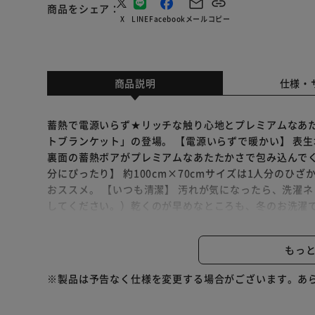
商品をシェア
X
LINE
Facebook
メール
コピー
商品説明
仕様・
蓄熱で電源いらず★リッチな触り心地とプレミアムなあた
トブランケット」の登場。 【電源いらずで暖かい】 表
裏面の蓄熱ボアがプレミアムなあたたかさで包み込んでく
分にぴったり】 約100cm×70cmサイズは1人分の
おススメ。 【いつも清潔】 汚れが気になったら、洗濯
してください。）乾くのが早めなところも、冬のお洗濯で
クセント。キルティングされたデザインはシンプルでユ
め。 【様々なシーンで活躍】 ひざかけとしてはもちろ
もっ
にもおすすめ。冬は手放さないアイテムに・・・。 【シ
に合わせて選んで、冬の寒さを凌ごう！
※製品は予告なく仕様を変更する場合がございます。あ