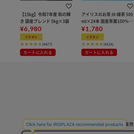
【15kg】令和7年産 和の輝
アイリスのお茶 綠 緑茶 500
き 国産ブレンド 5kg×3袋
ml×24本 国産茶葉100％使
¥6,980
用
¥1,780
イチオシ
イチオシ
(4677)
(4326)
カートに入れる
カートに入れる
特定商取引法に基づく通信販売