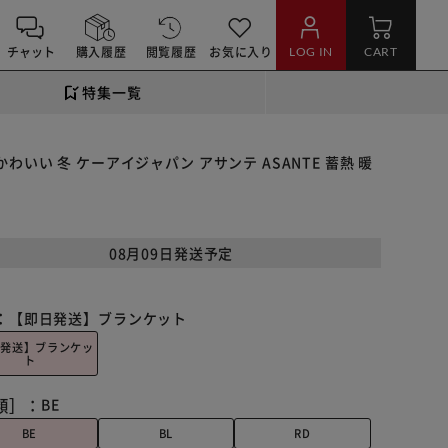
チャット
購入履歴
閲覧履歴
お気に入り
LOG IN
CART
特集一覧
かわいい 冬 ケーアイジャパン アサンテ ASANTE 蓄熱 暖
08月09日発送予定
：
【即日発送】ブランケット
日発送】ブランケッ
ト
類］：
BE
BE
BL
RD