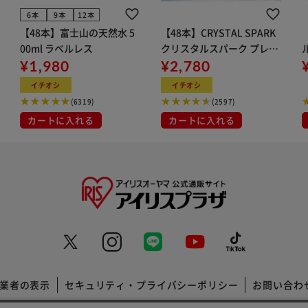
6本
9本
12本
【48本】富士山の天然水 5
【48本】CRYSTAL SPARK
00ml ラベルレス
クリスタルスパーク プレー
¥1,980
ン 500ml
¥2,780
イト
イチオシ
イチオシ
(6319)
(2597)
カートに入れる
カートに入れる
業者の表示
セキュリティ・プライバシーポリシー
お問い合わ