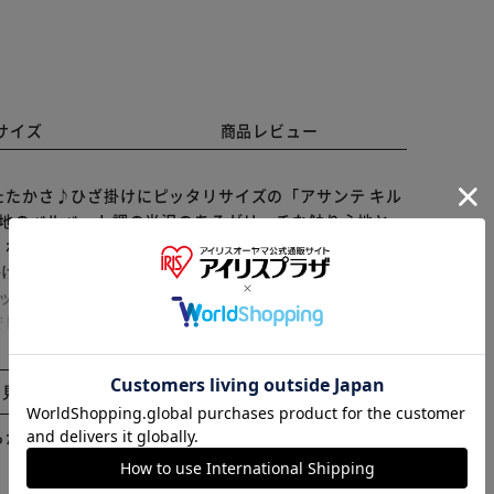
サイズ
商品レビュー
たかさ♪ひざ掛けにピッタリサイズの「アサンテ キル
生地のベルベット調の光沢のあるがリッチな触り心地と、
れる♪毛足長めのふわふわボアで暖かさ抜群！ 【1人
ひざかけにぴったり。赤ちゃんのお昼寝用やベビーカーにも
ネットに入れて水洗いOK！（※洗濯機の弱モードを使用
※ご確認ください
は嬉しいポイント。 【贈り物にもピッタリ】 タグがア
ニセックスにお使いいただけるので贈り物にもおすす
カートに入れる
購入手続きへ
ん、車内やオフィスで使ったり、アウトドア時の防寒対策
と見る
ーンに合わせて選んで】 サイズ展開しているのでシーン
らかじめご了承ください。