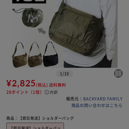
1
/
19
¥2,825
(税込)
送料無料
28ポイント
（1倍）
info
内訳
販売元：
BACKYARD FAMILY
商品の問い合わせはこちら
商品：
【即日発送】ショルダーバッグ
【即日発送】ショルダーバッ