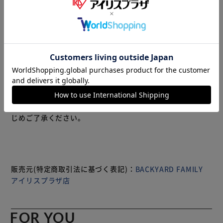
【メインにもサブにも！使い方自在】 いつものお出かけや
アウトドアなど！使い勝手抜群な「コンパクトショルダーバ
ッグ」。 【小さくまとまるパッカブル仕様】 使わない時は
折りたたんで内ポケットに入れ、ドローコードでキュッ！持
ち運びがスマート。 【サッと持ち出せて使い心地軽やか】
手に取りやすく、体に負担がかかりにくい軽量設計。長時間
の移動もラクラク。 【見た目以上に丈夫でガシガシ使え
る】 薄手ながら耐久性のあるリップストップ生地。荷物を
もっと見る
入れても裂けにくく、頼りになるアイテム◎ 【両手が空い
※製品は予告なく仕様を変更する場合がございます。あらか
てストレスフリー】 ショルダーベルトの長さを調節して、
じめご了承ください。
肩掛けや斜め掛け。アクティブに動く日も快適。 【開閉ス
ムーズ、安心のファスナー式】 ガバっと開いて取り出しや
すく、ファスナーを閉じればセキュリティ面も安心。 【荷
物がすっきりひとまとめ】 程よいマチと深さを設けた、容
量約15L。ポーチ、Tシャツなど薄手の着替えなどもすっぽ
販売元(特定商取引法に基づく表記)：
BACKYARD FAMILY
り。 【サッと取り出せて迷子知らず】 内側・外側合わせて5
アイリスプラザ店
つのポケットを配置。バッグの中で小物を探す手間が不要。
【お揃いで使えるユニセックス仕様】 性別問わず持ちやす
いミリタリーバッグ。お揃いやシェアもおすすめ☆ 【ポケ
FOR YOU