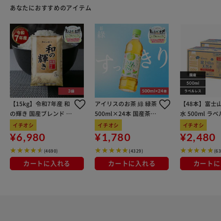
ット仕様】 内側：ドローコード式ポケット×1、ファスナー
あなたにおすすめのアイテム
ポケット×1 前面：ファスナーポケット×1 サイド：メッシ
ュポケット×2
【15kg】令和7年産 和
アイリスのお茶 綠 緑茶
【48本】富士
の輝き 国産ブレンド 5
500ml×24本 国産茶葉
水 500ml ラ
kg×3袋
100％使用
イチオシ
イチオシ
イチオシ
¥6,980
¥1,780
¥2,480
(4690)
(4329)
(6
カートに入れる
カートに入れる
カートに