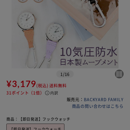
1
/
16
¥3,179
(税込)
送料無料
31ポイント
（1倍）
info
内訳
販売元：
BACKYARD FAMILY
商品の問い合わせはこちら
商品：
【即日発送】フックウォッチ
【即日発送】フックウォッチ