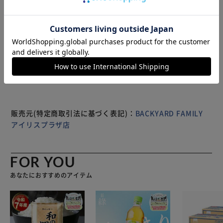
引っ掛けて使える、フェミニンな雰囲気が魅力のカラビナウ
ォッチ。 【安心の日常強化防水仕様】 手洗いや洗顔時の軽
い水しぶきや外出時に小雨に降られたり・・・うっかり濡ら
もっと見る
してしまっても慌てない！10気圧防水ケースを採用。（※
※製品は予告なく仕様を変更する場合がございます。あらか
水泳競技など、水中でのご使用はおすすめしません。）
じめご了承ください。
【暗闇でも時間をパッと確認】 時針と分針には日中の光を
吸収する蓄光塗料が施されているので、暗くなった屋外や照
明を暗くした寝室でも時間の確認がスムーズ。 【シンプル
な文字盤デザイン】 シルバーのインデックスバーと手書き
風の優しい時計数字をシンプルに並べた、時間がひと目でわ
販売元(特定商取引法に基づく表記)：
BACKYARD FAMILY
かる親しみやすい文字盤デザイン。（※カバンなどに着用し
アイリスプラザ店
た際に時間が見やすいよう、ダイヤルが逆さになっていま
す。） 【タイムキープにも大活躍】 カラビナとベルト部分
を折り返してデスクに置けば、オフィスでの会議や、受験な
FOR YOU
ど試験会場でのタイムキープにも大活躍。 【日本製ムーブ
あなたにおすすめのアイテム
メント】 静かに正確な時を刻む。確かな性能を誇る、安心
と信頼の日本製ムーブメントを採用。 【さまざまな場面で
大活躍】 手元の作業を妨げないハンギングスタイルなの
で、医療現場で働く方や腕時計をつけられないお仕事の方、