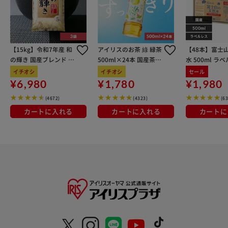
腕時計の金属部分が肌に直接触れるのが心配な敏感肌の方に
もピッタリ。 【ユニセックスデザイン】 フェイクレザーベ
ルトに、主張しすぎないシルバーカラーのケースとカラビナ
を合わせたユニセックスデザイン。ブラック＆ベージュは男
【15kg】令和7年産 和
アイリスのお茶 綠 緑茶
【48本】富士
性にもオススメ。
の輝き 国産ブレンド 5
500ml×24本 国産茶葉
水 500ml ラ
kg×3袋
100％使用
イチオシ
イチオシ
セール
¥6,980
¥1,780
¥1,980
(4672)
(4323)
(6
カートに入れる
カートに入れる
カートに