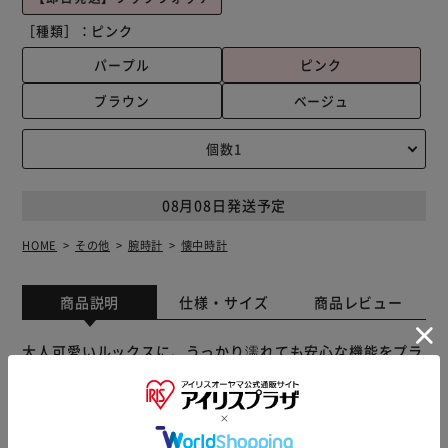
［種類］：
ピンク
パープル
ピンク
ブラウン
ベージュ
08月08日発送予定
HOME
その他
腕時計
懐中時計
商品説明
仕様・サイズ
商品レビュー
大人可愛いルックスに、うっかり濡れても安心な機能をプラ
ス♪腕元の華やかさを演出する「J-AXIS ジェイ・アクシ
ス」から、エレガントな「カラビナウォッチ」が新登場。
【カジュアルなハンギングウォッチ】 ベルトの根本に付い
たカラビナフックで、バッグのハンドルやベルト通しなどに