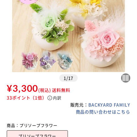
1
/
17
¥3,300
(税込)
送料無料
33ポイント
（1倍）
info
内訳
販売元：
BACKYARD FAMILY
商品の問い合わせはこちら
商品：
プリソープフラワー
プリソープフラワー