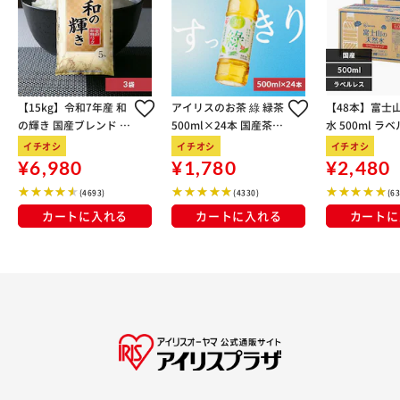
【15kg】令和7年産 和
アイリスのお茶 綠 緑茶
【48本】富士
の輝き 国産ブレンド 5
500ml×24本 国産茶葉
水 500ml ラ
kg×3袋
100％使用
イチオシ
イチオシ
イチオシ
¥6,980
¥1,780
¥2,480
(4693)
(4330)
(6
カートに入れる
カートに入れる
カートに