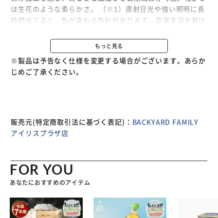
は生花のような柔らかさ。 （※1）直射日光や強い照明に長
時間当てると、色が変わる恐れがあります。高温多湿を避け
て保管してください。 【ころんと可愛く見た目も華やか】
丸みのあるホワイトカラーのポット。羽をデザインした、カ
もっと見る
ラフルなプリザーブドフラワー♪ 【水やり不要でお手入れ
※製品は予告なく仕様を変更する場合がございます。あらか
ラクラク】 面倒なお手入れは必要なし！長期不在の時も安
じめご了承ください。
心、どなたでも気軽にお花を取り入れられる◎ 【お気に入
りを選べるカラー】 お好きな色や、推しカラーをチョイス
☆温かみのある色合いで、気分も明るく！ 【ちょっとした
贈り物にもぴったり】 場所を選ばず飾りやすいサイズ感。
想いをプリザーブドフラワーに込めて届けよう♪ （※2）ク
販売元(特定商取引法に基づく表記)：
BACKYARD FAMILY
リアケース付きです。
アイリスプラザ店
FOR YOU
あなたにおすすめのアイテム