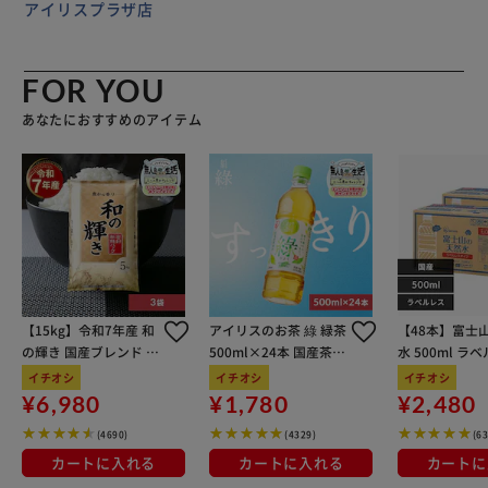
アイリスプラザ店
FOR YOU
あなたにおすすめのアイテム
【15kg】令和7年産 和
アイリスのお茶 綠 緑茶
【48本】富士
の輝き 国産ブレンド 5
500ml×24本 国産茶葉
水 500ml ラ
kg×3袋
100％使用
イチオシ
イチオシ
イチオシ
¥6,980
¥1,780
¥2,480
(4690)
(4329)
(6
カートに入れる
カートに入れる
カートに