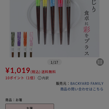
1
/
17
¥1,019
(税込)
送料無料
10ポイント
（1倍）
info
内訳
販売元：
BACKYARD FAMILY
商品の問い合わせはこちら
商品：
お箸
お箸