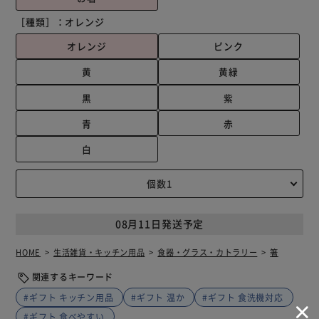
［種類］：
オレンジ
オレンジ
ピンク
黄
黄緑
黒
紫
青
赤
白
08月11日発送予定
HOME
生活雑貨・キッチン用品
食器・グラス・カトラリー
箸
関連するキーワード
#ギフト キッチン用品
#ギフト 温か
#ギフト 食洗機対応
#ギフト 食べやすい