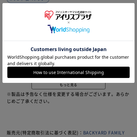
商品説明
仕様・サイズ
商品レビュー
【昭和レトロなかわいいデザイン♪】 見ているだけで楽し
くなる☆色鮮やかな「あめ玉ネジリ 箸 23cm」が登場。
【上品で温かみのある天然木箸】 天然木の自然な木目と、
ビビッドなカラーリングがマッチ。年代問わず使いやすいデ
ザイン。 【独特の風合いを楽しめるのも魅力】 上部にあめ
玉のようなネジリ加工を施しているから握り心地が良く、手
にピッタリフィット。 【食材をキャッチして食べやすい
◎】 先端を細く仕上げることで小さな食材もつかみやす
もっと見る
い！箸先が丸く、食べやすいのもポイント 【食洗機対応で
※製品は予告なく仕様を変更する場合がございます。あらか
お箸を簡単お手入れ】 家庭用食洗機の使用OK。お手入れし
じめご了承ください。
やすく、忙しい毎日の味方。 【お気に入りを選べるカラ
ー】 食卓に彩りをプラスしてくれるポップなカラー♪安心
の日本製で、家族用に色違いで揃えても◎ 【新生活などの
お祝いギフトに】 引っ越し祝いや新築祝いなど新生活をス
タートさせる方への贈り物にもおすすめ。
販売元(特定商取引法に基づく表記)：
BACKYARD FAMILY