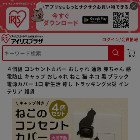
ログイン/会員情報
※ご確認ください
カートに入れる
購入手続きへ
４個組 コンセントカバー おしゃれ 通販 赤ちゃん 感
電防止 キャップ おしゃれ ねこ 猫 ネコ 黒 ブラック
電源カバー 1口 新生活 癒し トラッキング火災 イン
テリア 雑貨