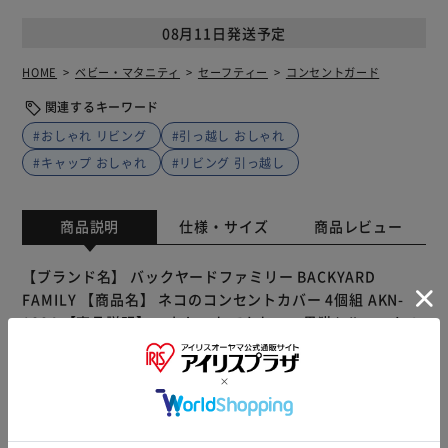
08月11日発送予定
HOME
ベビー・マタニティ
セーフティー
コンセントガード
関連するキーワード
#おしゃれ リビング
#引っ越し おしゃれ
#キャップ おしゃれ
#リビング 引っ越し
商品説明
仕様・サイズ
商品レビュー
【ブランド名】 バックヤードファミリー BACKYARD
FAMILY 【商品名】 ネコのコンセントカバー 4個組 AKN-
1804 【商品説明】 ・おしゃれでかわいい黒猫シルエットの
コンセントカバー♪上段用・下段用それぞれ2個ずつと、キ
ャップ4個組！ ・コンセントをほこりから守り、トラッキン
グ火災の防止に。キッチンやリビングにつけて、おうちを可
愛くデコレーション♪ ・本体はシリコーンゴム製（難燃電
気絶縁性）で、安心の日本製。キャップを付ければ、小さな
もっと見る