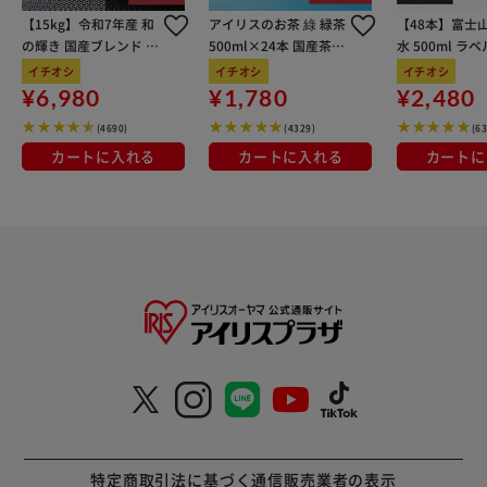
止を完全に保証するものではありません。 ※本来の用途以
【15kg】令和7年産 和
アイリスのお茶 綠 緑茶
【48本】富士
外には使用しないでください。 ※カメラやモニターの性質
の輝き 国産ブレンド 5
500ml×24本 国産茶葉
水 500ml ラ
により、画像と実物の色の違いがある場合がございますので
kg×3袋
100％使用
イチオシ
イチオシ
イチオシ
ご理解願います。 【ご利用シーン】 プレゼント 贈り物 ギフ
¥6,980
¥1,780
¥2,480
ト お返し 引っ越し祝い 新生活 お祝い 内祝い
(4690)
(4329)
(6
カートに入れる
カートに入れる
カートに
特定商取引法に基づく通信販売業者の表示