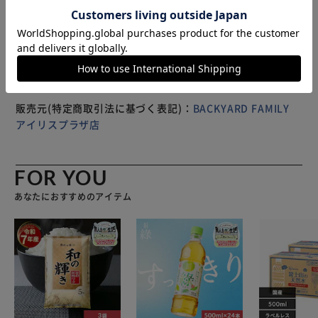
お子様やペットのいたずらによる感電防止にも。 ・猫のシ
※製品は予告なく仕様を変更する場合がございます。あらか
ルエットがすべて違うデザインなので、どこに使うか組み合
じめご了承ください。
わせも自由♪ 【素材】 [本体]シリコーンゴム（難燃電気絶
縁性） [コンセントキャップ]PP樹脂 【生産国】 日本 【サイ
ズ】 ・上用 [縦]約7cm [横]約4.5cm [厚み]0.5cm ・下用
[縦]約5.5cm [横]約6cm [厚み]約0.5cm ※サイズは当店平置
き実寸サイズです。実際の商品とは多少の誤差が生じる場合
販売元(特定商取引法に基づく表記)：
BACKYARD FAMILY
がございます。あらかじめご了承ください。 【重量】 ・上
アイリスプラザ店
用：約9g ・下用：約6.5g 【使用方法】 1．本品をプラグに
取り付けます。 2．すき間のないようコンセントに差し込み
ます。 ※使わない時は、付属のコンセントキャップと、一
FOR YOU
緒にコンセントに差し込めます。 【注意点】 [プラグ適合サ
あなたにおすすめのアイテム
イズ]縦：2cm×横2.5cm以内。 ※適合サイズであっても形
状によっては使用できない場合があります。 ※取り扱う際
はぬれた手で触らないでください。 ※適合サイズに合わな
いプラグを無理に差し込まないでください。変形や破損の原
因となる場合があります。 ※小さなお子様が手を触れない
よう、ご注意ください。 ※火気のそばや高温になる場所で
の使用は避けてください。 ※本品はトラッキング火災の防