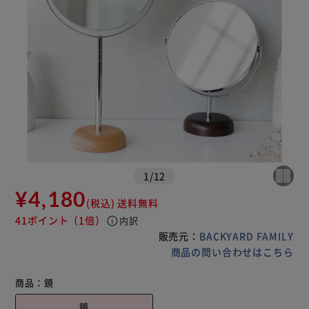
1
/
12
¥4,180
(税込)
送料無料
41ポイント
（1倍）
info
内訳
販売元：
BACKYARD FAMILY
商品の問い合わせはこちら
商品：
鏡
鏡