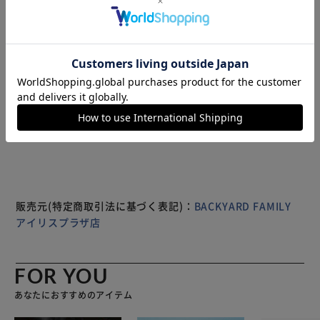
ロング」 【空間に溶け込むナチュラル感】 ベースには天然
木の無垢材を。スタイリッシュなシルバーミラーにマッチ
し、温かみをプラス。 【アイメイク等に最適な7倍拡大鏡】
片面が7倍拡大鏡になった、両面ミラー。細部までしっかり
見えて、メイクがしやすい♪ （※）表は等倍鏡、裏は約7倍
の拡大鏡です。 【360度回転する便利なミラー】 ・360度回
もっと見る
転式で、お好みの角度に微調整。回転させることで、両面使
※製品は予告なく仕様を変更する場合がございます。あらか
い分けもラクラク。 【工具いらずで取り付けカンタン】 ミ
じめご了承ください。
ラーステムを台座の穴に差し込み、裏から蝶ネジをとめるだ
け。スムーズにセットできる◎ 【2段階調節OK、お好みの
高さに】 支柱を使えばロングモードになる、2段階高さ調節
タイプ。ご使用スタイルに合わせてチェンジ！ 【コンパク
トながら安定感もばっちり】 小さめながらも、どっしり安
販売元(特定商取引法に基づく表記)：
BACKYARD FAMILY
定感のあるベース。安心して使えて、ギフトにもおすすめの
アイリスプラザ店
日本製。
FOR YOU
あなたにおすすめのアイテム