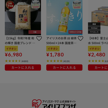
【15kg】令和7年産 和
アイリスのお茶 綠 緑茶
【48本】富士
の輝き 国産ブレンド 5
500ml×24本 国産茶葉
水 500ml ラ
kg×3袋
100％使用
イチオシ
イチオシ
イチオシ
¥6,980
¥1,780
¥2,480
(4690)
(4329)
(6
カートに入れる
カートに入れる
カートに