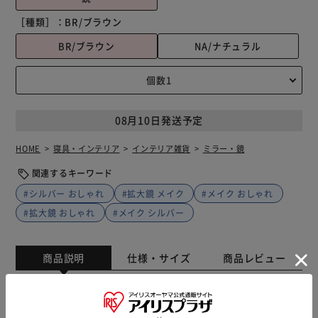
［種類］：
BR/ブラウン
BR/ブラウン
NA/ナチュラル
08月10日発送予定
HOME
寝具・インテリア
インテリア雑貨
ミラー・鏡
関連するキーワード
#シルバー おしゃれ
#拡大鏡 メイク
#メイク おしゃれ
#拡大鏡 おしゃれ
#メイク シルバー
商品説明
仕様・サイズ
商品レビュー
【手軽に使えて細かい部分もハッキリ】 シンプルで使い勝
手も抜群。「Acoustic ウッドアルミスタンドミラー7倍鏡