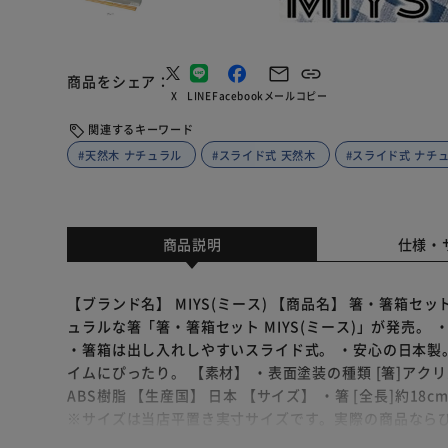
商品をシェア
X
LINE
Facebook
メール
コピー
関連するキーワード
#天然木 ナチュラル
#スライド式 天然木
#スライド式 ナチ
商品説明
仕様・
【ブランド名】 MIYS(ミース) 【商品名】 箸・箸箱セッ
ュラルな箸「箸・箸箱セット MIYS(ミース)」が発売。
・箸箱は出し入れしやすいスライド式。 ・安心の日本製
イムにぴったり。 【素材】 ・表面塗装の種類 [箸]アクリ
ABS樹脂 【生産国】 日本 【サイズ】 ・箸 [全長]約18cm 
※サイズは当店平置き実寸サイズです。実際の商品なら
ございます。あらかじめご了承ください。 【重量】 約5