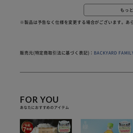
レンジ 不可 ※食洗機 不可 ※お取り扱いの際は、商品
もっ
ンタグ、ご使用上の注意事項などを必ずご確認下さい。 
メラやモニターの性質により、画像と実物の色の違いが
※製品は予告なく仕様を変更する場合がございます。あ
販売元(特定商取引法に基づく表記)：
BACKYARD FAM
FOR YOU
あなたにおすすめのアイテム