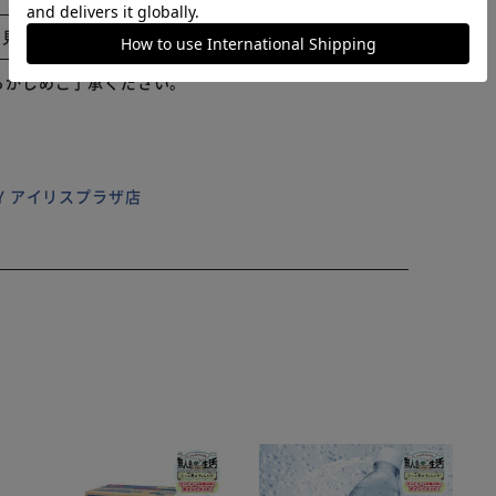
やパッケージなどに記載されている品質表示、アテンショ
と見る
※本来の目的以外にはご使用にならないで下さい。 ※カ
ある場合がございますのでご理解願います。
らかじめご了承ください。
ILY アイリスプラザ店