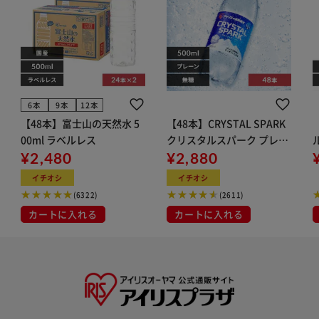
6本
9本
12本
【48本】富士山の天然水 5
【48本】CRYSTAL SPARK
00ml ラベルレス
クリスタルスパーク プレー
¥2,480
ン 500ml
¥2,880
イト
イチオシ
イチオシ
(6322)
(2611)
カートに入れる
カートに入れる