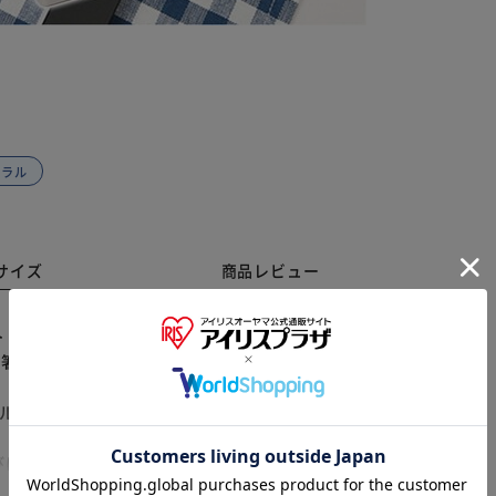
ュラル
サイズ
商品レビュー
ト 18cm ミース 【商品説明】 ・天然木を使用したナチ
 ・箸の長さは約18cmでちょうど持ちやすいサイズ感。
※ご確認ください
。 ・シンプルな形と落ち着いたカラー。毎日のランチタ
ル塗装 [箸箱本体]ウレタン塗装 ・素地の種類 天然木、
・ケース [縦]約1.5cm／[横]約20cm／[奥行]約3cm
カートに入れる
購入手続きへ
びにメーカー表記サイズとは多少の誤差が生じる場合が
4g（※商品セット1式の重量です。） 【注意点】 ※電子