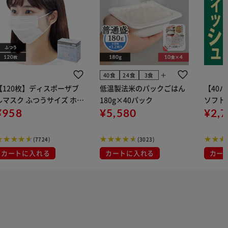
add
40食
24食
3食
【120枚】ディスポーザブ
低温製法米のパックごはん
【40
ルマスク ふつうサイズ ホワ
180g×40パック
ソフトパ
 大容量 DISPOSABLE
¥958
¥5,580
組) 5
¥2,
マスク プリーツマスク 不織
布
(7724)
(3023)
カートに入れる
カートに入れる
カー