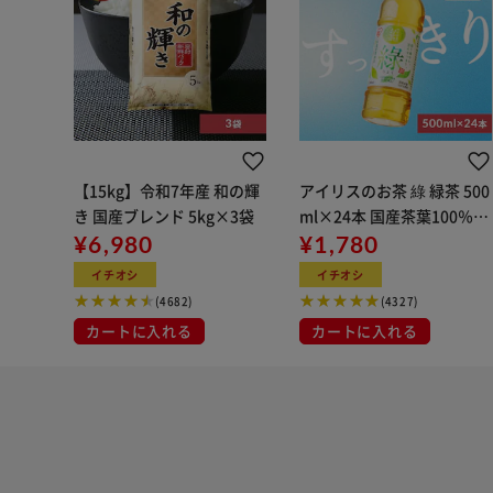
【15kg】令和7年産 和の輝
アイリスのお茶 綠 緑茶 500
き 国産ブレンド 5kg×3袋
ml×24本 国産茶葉100％使
¥6,980
用
¥1,780
イチオシ
イチオシ
(4682)
(4327)
カートに入れる
カートに入れる