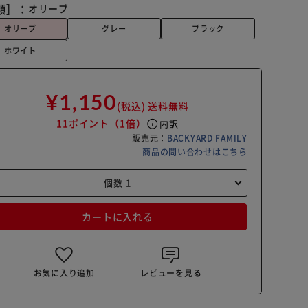
類］：
オリーブ
オリーブ
グレー
ブラック
ホワイト
¥1,150
(税込)
送料無料
11ポイント
（1倍）
info
内訳
販売元：
BACKYARD FAMILY
商品の問い合わせはこちら
カートに入れる
お気に入り追加
レビューを見る