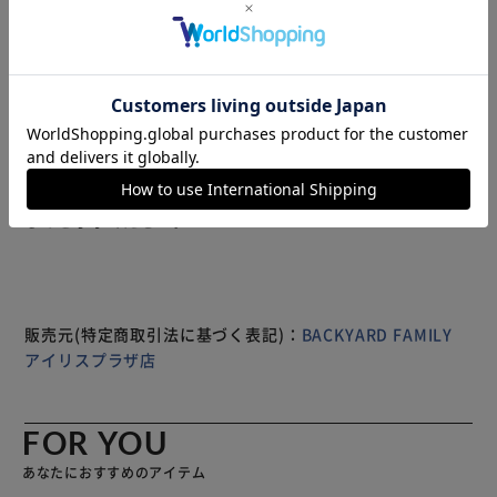
ト♪ 真っ白なキャンバスに黒いハートの柄が映えて、見た
目もスタイルもインパクト抜群！どんなトップスとも相性よ
く、毎日のコーディネートが楽しくなります。 ウエストゴ
ムには、キラリと光るラメ入りのアクセントがプラスされて
おり、ちょっぴり大人っぽい仕上がりに。 裏地にもラメの
チュールが使用され、ふわっと広がるデザインで、どんな動
きも華やかに演出♪華やかでかわいいアイテムをお探しの方
もっと見る
にはぴったりです！ ラメとハートのデザインのこのスカー
※製品は予告なく仕様を変更する場合がございます。あらか
トで、楽しいお出かけの準備をしましょう！
じめご了承ください。
販売元(特定商取引法に基づく表記)：
BACKYARD FAMILY
アイリスプラザ店
FOR YOU
あなたにおすすめのアイテム