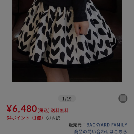
1
/
19
¥6,480
(税込)
送料無料
64ポイント
（1倍）
info
内訳
販売元：
BACKYARD FAMILY
商品の問い合わせはこちら