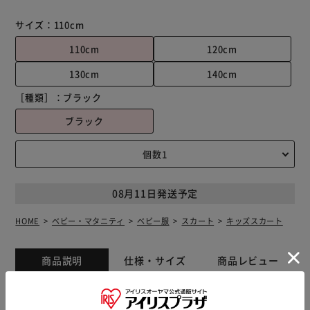
サイズ：
110cm
110cm
120cm
130cm
140cm
［種類］：
ブラック
ブラック
08月11日発送予定
HOME
ベビー・マタニティ
ベビー服
スカート
キッズスカート
商品説明
仕様・サイズ
商品レビュー
毎日を特別にしてくれる、大胆なハート柄が目を引くスカー