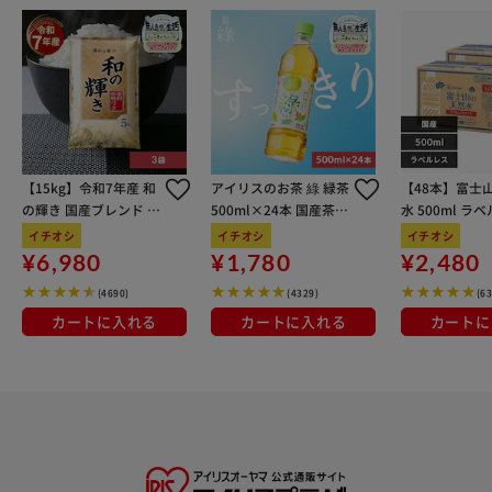
【15kg】令和7年産 和
アイリスのお茶 綠 緑茶
【48本】富士
の輝き 国産ブレンド 5
500ml×24本 国産茶葉
水 500ml ラ
kg×3袋
100％使用
イチオシ
イチオシ
イチオシ
¥6,980
¥1,780
¥2,480
(4690)
(4329)
(6
カートに入れる
カートに入れる
カートに