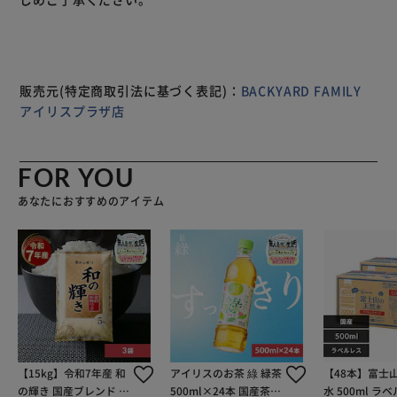
金具・縦横兼用スタンド付きで、吊り紐が付属。お部屋のス
ペースに合わせてスタイルを変えられるのも嬉しいポイン
ト。
販売元(特定商取引法に基づく表記)：
BACKYARD FAMILY
アイリスプラザ店
FOR YOU
あなたにおすすめのアイテム
【15kg】令和7年産 和
アイリスのお茶 綠 緑茶
【48本】富士
の輝き 国産ブレンド 5
500ml×24本 国産茶葉
水 500ml ラ