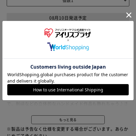
08月10日発送予定
HOME
ベビー・マタニティ
出産祝い・ギフト・メモリアル
メモリアルグッズ
商品説明
仕様・サイズ
商品レビュー
2枚の付属マットで飾り方3通り♪正方形がかわいいフォト
フレーム「ましかく フレーム 20」が登場。
「89mm×89mm 4窓」「L判 2窓」の、紙製のマット台紙2
枚付き！ マットを外せば200mm×200mmの写真も収まる
から、3wayに使える♪ 厚み約2.5mmまで収納できるの
で、刺繍などの立体的なハンドメイド作品も飾れちゃう♪さ
らに面材を取り外せば厚み3mmまでOK！ ※いずれもマッ
トを外した場合です。 マットは正方形なので、回転させれ
もっと見る
ば縦向き横向きどちらでも使用が可能。 ナチュラルな素材
※製品は予告なく仕様を変更する場合がございます。あらか
感とカラーはどんなインテリアにも馴染みやすい。 壁掛用
じめご了承ください。