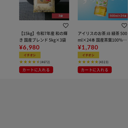
【15kg】令和7年産 和の輝
アイリスのお茶 綠 緑茶 500
き 国産ブレンド 5kg×3袋
ml×24本 国産茶葉100％使
¥6,980
用
¥1,780
イチオシ
イチオシ
(4672)
(4323)
カートに入れる
カートに入れる