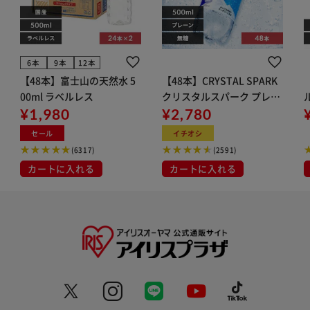
6本
9本
12本
【48本】富士山の天然水 5
【48本】CRYSTAL SPARK
00ml ラベルレス
クリスタルスパーク プレー
¥1,980
ン 500ml
¥2,780
イト
セール
イチオシ
(6317)
(2591)
カートに入れる
カートに入れる