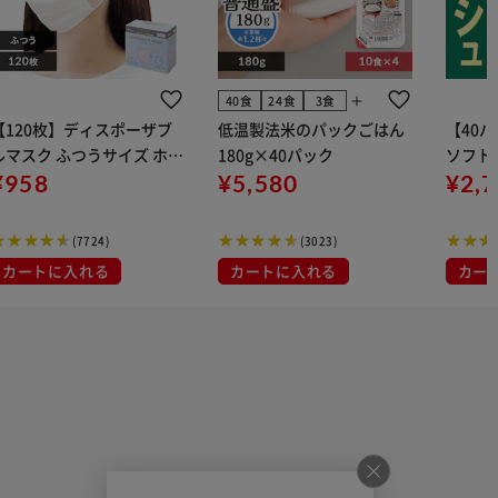
add
40食
24食
3食
【120枚】ディスポーザブ
低温製法米のパックごはん
【40
ルマスク ふつうサイズ ホワ
180g×40パック
ソフトパ
 大容量 DISPOSABLE
¥958
¥5,580
組) 5
¥2,
マスク プリーツマスク 不織
布
(7724)
(3023)
カートに入れる
カートに入れる
カー