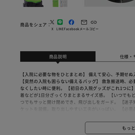
商品をシェア
X
LINE
Facebook
メール
コピー
商品説明
仕様・
【入院に必要な物をひとまとめ】 備えて安心、予期せぬ
【突然の入院も困らない備えるバッグ】 救急搬送時、必
なくしたい時に便利。 【初日の入院グッズがこれ1つに
着などが1日分ざっくりまとまるサイズ感。 【いつでも
つでもサッと開け閉めでき、飛び出しをガード。 【迷子
ケットを装備。取り出しやすい工夫がいっぱい。 【必需
ルポケット、起毛生地のメガネポケットに小物＆スマホ充
スマホポケットには、コードホールを搭載。コードを止め
もっ
ばせる内側ポケット】 カトラリーやペン、ふりかけをI