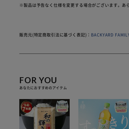
付き。 （※1）底板は取り外し自在です。 【ベッドフレ
※製品は予告なく仕様を変更する場合がございます。あ
で、ベッドフレームに。ベルトは鍵や小物ホルダーとして
取り付けるホルダーとして使用できます。 【見せたくな
着など、見られたくない物を入れていても安心。 【目印
を書き込めて、持ち出す際の目印代わりにも。 【普段使
いマチ＆シンプルデザインで、お出かけ用のバッグとして
販売元(特定商取引法に基づく表記)：
BACKYARD FAM
×1、ペンポケット×1、ふりかけポケット×1 底板裏面
充電ポケット×1、ボトルポケット×1、オープンポケッ
FOR YOU
あなたにおすすめのアイテム