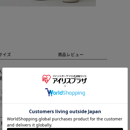
サイズ
商品レビュー
入院時にも慌てない！「入院に備える2wayバッグ」。
要な物や薬の場所が家族に伝わらない。あれ取って！を
】 スマホやメガネなどの必需品。日用品やパジャマ、下
※ご確認ください
どこでも開け閉め簡単】 開口部はスナップボタン式。い
知らずで機能的な8ポケット】 内側・外側合計8個のポ
品が定位置に！外側ポケット】 アルミ蒸着シート式ボト
カートに入れる
購入手続きへ
電ポケット。 【充電したまま、スマホをポケットに】
る面ファスナー式のストッパーも！ 【細々した物を忍
と見る
Nできるポケット。底板裏面には貴重品を隠せるポケット