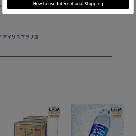
ームに簡単取り付け】 両サイドの面ファスナーベルト
らかじめご了承ください。
も。 （※2）普段使いの際には、ベルトを鍵や小物を
い物もそっと目隠し】 サッと隠せる目隠しフラップ。下
にもなる入院用品カード】 血液型や持病などの個人情報
いのバッグとしても活躍】 A4がぴったりサイズ。程よ
も重宝。 【ポケット仕様】 内側：カトラリーポケット
ILY アイリスプラザ店
：貴重品ポケット×1 外側：メガネポケット×1、スマホ
ト×1