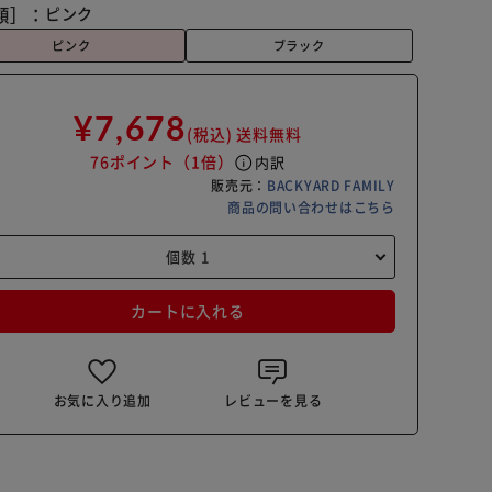
類］：
ピンク
ピンク
ブラック
¥7,678
(税込)
送料無料
76ポイント
（1倍）
info
内訳
販売元：
BACKYARD FAMILY
商品の問い合わせはこちら
カートに入れる
お気に入り追加
レビューを見る