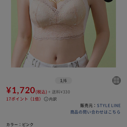
1
/
6
¥1,720
(税込)
+ 送料¥330
17ポイント
（1倍）
info
内訳
販売元：
STYLE LINE
商品の問い合わせはこちら
カラー：
ピンク