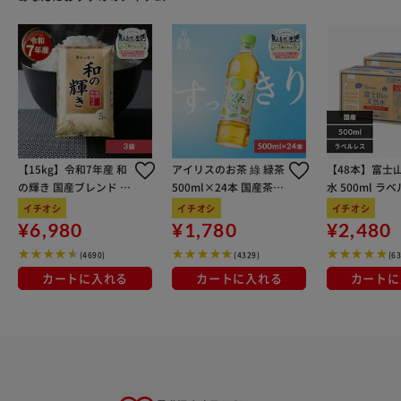
【15kg】令和7年産 和
アイリスのお茶 綠 緑茶
【48本】富士
の輝き 国産ブレンド 5
500ml×24本 国産茶葉
水 500ml ラ
kg×3袋
100％使用
イチオシ
イチオシ
イチオシ
¥6,980
¥1,780
¥2,480
(4690)
(4329)
(6
カートに入れる
カートに入れる
カートに