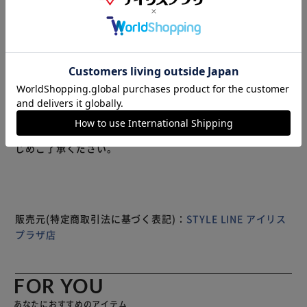
ノンワイヤーで、着心地が楽なシームレスブラジャーです♪
締め付け感や食い込みの痛みがなく、長時間着用しても快適
で一日中リラックスして過ごせます。
背中はホックなしですっきりシルエット♪
美しいレースが施されたデザインは、気分を上げランジェリ
ーのおしゃれを楽しませてくれます。
もっと見る
※製品は予告なく仕様を変更する場合がございます。あらか
じめご了承ください。
販売元(特定商取引法に基づく表記)：
STYLE LINE アイリス
プラザ店
FOR YOU
あなたにおすすめのアイテム