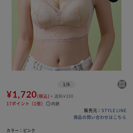
1
/
6
¥1,720
(税込)
+ 送料¥330
17ポイント
（1倍）
info
内訳
販売元：
STYLE LINE
商品の問い合わせはこちら
カラー：
ピンク