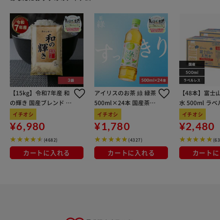
【15kg】令和7年産 和
アイリスのお茶 綠 緑茶
【48本】富士
の輝き 国産ブレンド 5
500ml×24本 国産茶葉
水 500ml ラ
kg×3袋
100％使用
イチオシ
イチオシ
イチオシ
¥6,980
¥1,780
¥2,480
(4682)
(4327)
(6
カートに入れる
カートに入れる
カートに