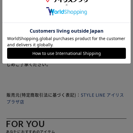
ノンワイヤーで、着心地が楽なシームレスブラジャーです♪
締め付け感や食い込みの痛みがなく、長時間着用しても快適
で一日中リラックスして過ごせます。
背中はホックなしですっきりシルエット♪
美しいレースが施されたデザインは、気分を上げランジェリ
ーのおしゃれを楽しませてくれます。
もっと見る
※製品は予告なく仕様を変更する場合がございます。あらか
じめご了承ください。
販売元(特定商取引法に基づく表記)：
STYLE LINE アイリス
プラザ店
FOR YOU
あなたにおすすめのアイテム