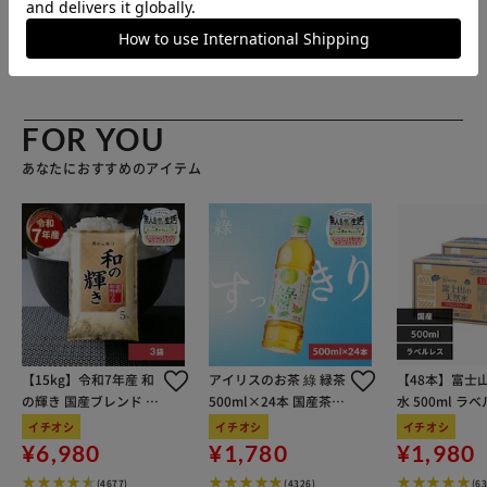
選びください。高速グリーンを志向されない方は、まずは標
準のスーパーベント（別ページ）をご検討ください。 30cm
販売元(特定商取引法に基づく表記)：
パターマット工房 アイ
オーバーのカップイン感覚を養う距離感マスターカップ（特
リスプラザ店
許庁意匠登録）が付属しています。パット上達にお役立てく
ださい。 【この商品のセット内容】 EXPERTパターマット
（最高速ベント）45cm×3m（緩い下りや冬芝をイメージ
FOR YOU
した最高速グリーン）／距離感マスターカップ／目印シール
あなたにおすすめのアイテム
／傾斜パッド／円形ターゲット／取扱説明書 ※パター、ボ
ールは付属しません。
【15kg】令和7年産 和
アイリスのお茶 綠 緑茶
【48本】富士
の輝き 国産ブレンド 5
500ml×24本 国産茶葉
水 500ml ラ
kg×3袋
100％使用
イチオシ
イチオシ
イチオシ
¥6,980
¥1,780
¥1,980
(4677)
(4326)
(6