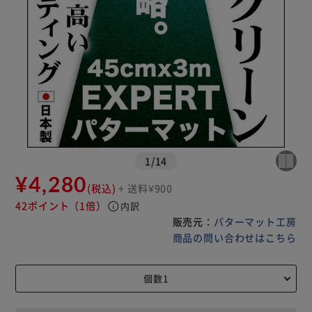
1
/
14
¥4,280
(税込)
+ 送料¥900
42ポイント
（1倍）
info
内訳
販売元：
パターマット工房
商品の問い合わせはこちら