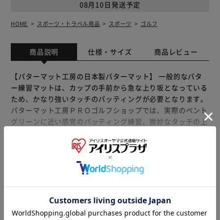
08月10日発送予定
HOME
スポーツ・トラベル用品
スポーツ
ゴルフ
商品説明
仕様・サイズ
商品レビュー
【パターマット工房の日本製パターマット】 一般的なパタ
ー練習マットは、カップの手前から急な上り坂となっている
ため、かなり強いタッチのパッティングが必要となります。
パターマット工房ＰＲＯゴルフショップでは、実際のベント
グリーンに近い感覚のパッティング練習、微妙なタッチの上
達を重視し、フラットな高品質パターマットを推賞していま
す。 マット材料は品質の高い日本製素材100％。僅かなタッ
チの違いを反映する均質で上質な生地にこだわりました。
もっと見る
設置すると床面にビシッと張り付き安定します。パットした
※製品は予告なく仕様を変更する場合がございます。あらか
ボールは、ベント芝のタッチで滑らかに直進します。
じめご了承ください。
SUPER-BENT（一般的ベント芝）とTOURNAMENT-
SB（高グレード高速ベント芝）およびEXPERT（最高速ベン
ト芝）の3種類を準備していますので目的に合ったものをお