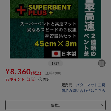
1
/
17
¥8,360
(税込)
+ 送料¥900
83ポイント
（1倍）
info
内訳
販売元：
パターマット工房
商品の問い合わせはこちら