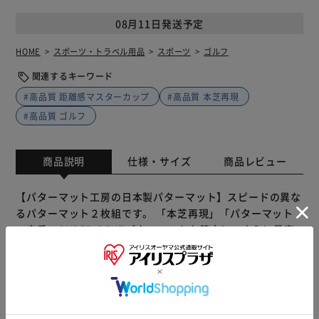
08月11日発送予定
HOME
スポーツ・トラベル用品
スポーツ
ゴルフ
関連するキーワード
#高品質 距離感マスターカップ
#高品質 本芝再現
#高品質 ゴルフ
商品説明
仕様・サイズ
商品レビュー
【パターマット工房の日本製パターマット】スピードの異な
るパターマット２枚組です。 「本芝再現」「パターマット
の定番」SUPER-BENTパターマットを基本に、さらに最高
速EXPERTパターマットと練習用具の組み合わせで、パッテ
ィング技術を効果的にトレーニングできる練習システムで
す。 もちろんどちらも100％日本製。繊細で精密な高品質な
パターマットを選ぶ時は、ぜひ「日本製」の表示をご確認く
ださい。 通常のセットに加えて、パッティングの精度をア
もっと見る