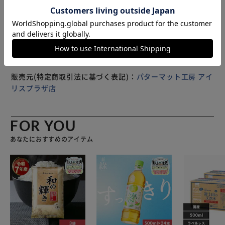
ップさせる練習用具「まっすぐぱっと」を同梱いたします。
※製品は予告なく仕様を変更する場合がございます。あらか
【この商品のセット内容】 SUPER-BENTパターマット
じめご了承ください。
45cm×3m（標準ベント）、EXPERTパターマット
45cm×3m（最高速ベント）、距離感マスターカップ1枚
（特許庁意匠登録済み）、まっすぐぱっと1枚、傾斜パッド
（マット端切）、円形ターゲット、目印シール、説明書 ※
パター、ボールは付属しません
販売元(特定商取引法に基づく表記)：
パターマット工房 アイ
リスプラザ店
FOR YOU
あなたにおすすめのアイテム