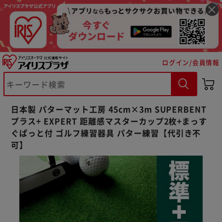
ログイン/会員情報
※ご確認ください
カートに入れる
購入手続きへ
日本製 パターマット工房 45cm×3m SUPERBENT
プラス+ EXPERT 距離感マスターカップ2枚+まっす
ぐぱっと付 ゴルフ練習器具 パター練習【代引き不
可】