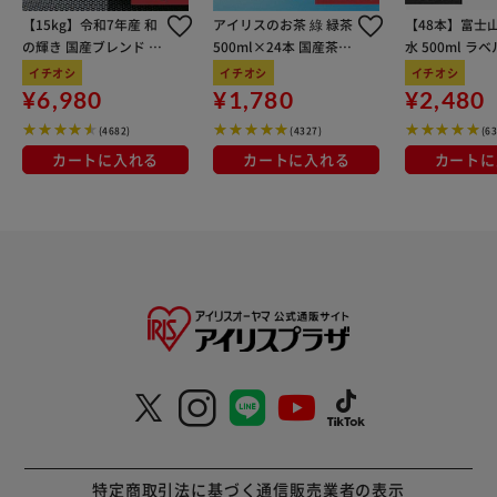
【15kg】令和7年産 和
アイリスのお茶 綠 緑茶
【48本】富士
の輝き 国産ブレンド 5
500ml×24本 国産茶葉
水 500ml ラ
kg×3袋
100％使用
イチオシ
イチオシ
イチオシ
¥6,980
¥1,780
¥2,480
(4682)
(4327)
(6
カートに入れる
カートに入れる
カートに
特定商取引法に基づく通信販売業者の表示