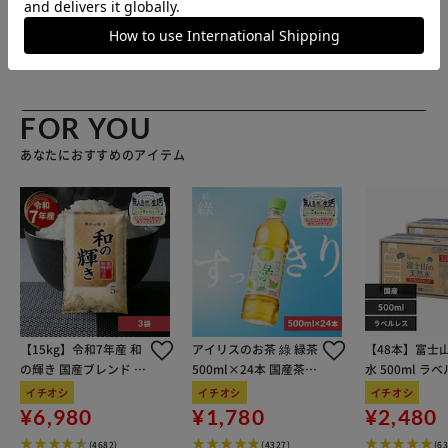
ウッドで快打したり、ありとあらゆるラフからのショットを
体験、練習できます。 【順目のラフからのショット】 ボー
販売元(特定商取引法に基づく表記)：
パターマット工房 アイ
ルが浮いているなら、ティーアップをした感覚で気持ち良く
リスプラザ店
ショットできます。 ただし5cmのロングパイル人工芝なの
で、下に入ると「ダルマ落とし」になることも。 アイアン
のダウンブローからフェアウェイウッドの払い打ちまで、自
FOR YOU
分のショットを様々に確認してみてください。 【ラフに沈
あなたにおすすめのアイテム
んだボールのショット】 バンカーの目玉のように、深ラフ
に沈んだボール。 こうなると払いうちもウッドも不可能に
なります。 普段より番手を落としてダウンブローで脱出。
打ち込む角度や、飛距離の変化を確かめながらラフからのシ
ョットに慣れて行きましょう。 【逆目のラフからのショッ
ト】 マットの向きを反転すると、逆目ラフが出現。 逆目が
やっかいなのは、ボールとクラブフェースの間に芝を噛み、
飛距離が極端に落ちること。 それどころか、ボールを捉え
【15kg】令和7年産 和
アイリスのお茶 綠 緑茶
【48本】富士
られずミスショットも頻発します。 番手を2番手、3番手下
の輝き 国産ブレンド 5
500ml×24本 国産茶葉
水 500ml ラ
げましょう。 フェースを開いて芝の抵抗を減らし、ゆった
kg×3袋
100％使用
イチオシ
イチオシ
イチオシ
りした大きなスイングでボールを捉えます。 アイアンショ
¥6,980
¥1,780
¥2,480
ットだけでなく、アプローチもじっくり磨いて行きましょ
う。 【極上の深ラフ芝】 深ラフ芝は、普段見かけることの
(4682)
(4327)
(6