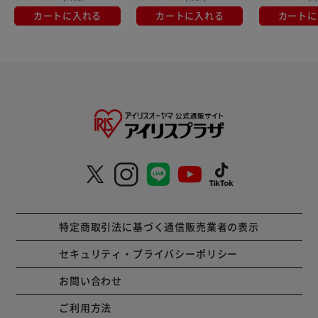
少ない超・やっかいな人工芝です。 5cmのロングパイル、
カートに入れる
カートに入れる
カートに
ぎっしり高密度、そして芝が格段に太くしっかりしていま
す。 【しっかり重量のある安定したマット】 例えば同じ大
きさの一般的な安価なマット（当社で販売終了した一般的な
EZマット）と比べると （例：30cmx60cmの場合） EZマッ
ト0.36kgに対して、深ラフ芝マット1.40kg。 4倍近い重量
があり、さらに弾性のPUラバーを使って床への密着度を高
めています。
特定商取引法に基づく通信販売業者の表示
セキュリティ・プライバシーポリシー
お問い合わせ
ご利用方法