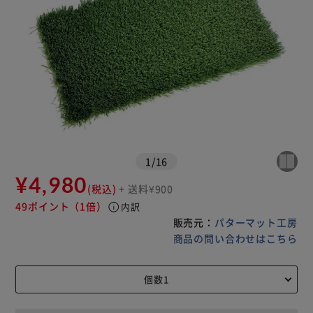
1
/
16
¥4,980
(税込)
+ 送料¥900
49ポイント
（1倍）
info
内訳
販売元：
パターマット工房
商品の問い合わせはこちら