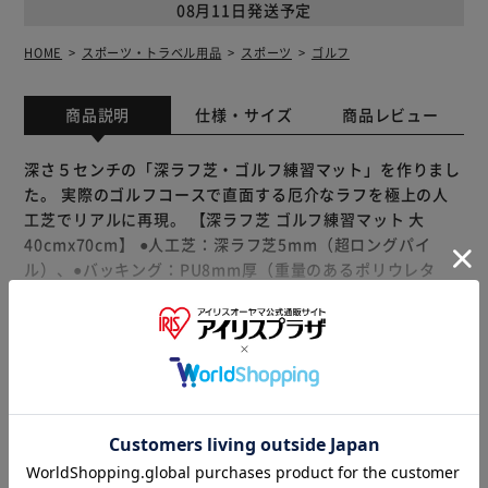
08月11日発送予定
HOME
スポーツ・トラベル用品
スポーツ
ゴルフ
商品説明
仕様・サイズ
商品レビュー
深さ５センチの「深ラフ芝・ゴルフ練習マット」を作りまし
た。 実際のゴルフコースで直面する厄介なラフを極上の人
工芝でリアルに再現。 【深ラフ芝 ゴルフ練習マット 大
40cmx70cm】 ●人工芝：深ラフ芝5mm（超ロングパイ
ル）、●バッキング：PU8mm厚（重量のあるポリウレタ
ン） ●縦40cmx長さ70cm ●重量2200g 【ラフ芝練習の重要
性】 ラフに入ったボールは厄介です。 通常番手のままでロ
ングショットをできる場合もあれば、飛距離の短縮を計算し
もっと見る
たショット、あるいは脱出を最優先に、ボギー覚悟で戦略変
※製品は予告なく仕様を変更する場合がございます。あらか
更を決断することも。 ラフ芝練習は、技術はもちろんのこ
じめご了承ください。
と、ゴルフの戦略性を養うステージでもあります。 「深ラ
フ芝・ゴルフ練習マット」を使えば、深く埋まったボールの
ウェッジによる脱出や、芝上に浮いたボールをフェアウェイ