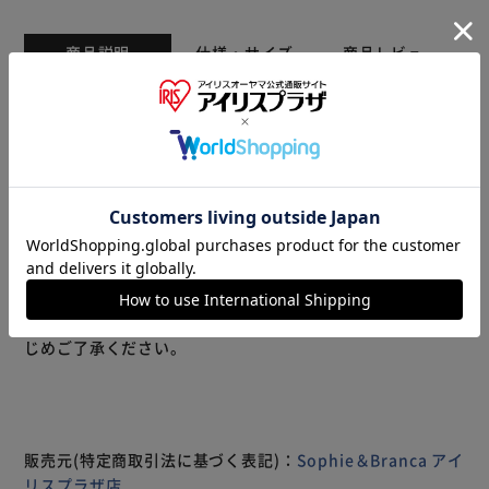
商品説明
仕様・サイズ
商品レビュー
内容量：1箱10枚入り
使用期間：1日使い捨て
度数(PWR)±0.00-10.00
●レンズ直径(DIA)：14.2mｍ,14.5mm
●ベースカーブ(BC)：8.6mm
●医療機器承認番号：22900BZX00118000
●製造元：PIA株式会社
●製造国：大韓民国
もっと見る
※製品は予告なく仕様を変更する場合がございます。あらか
じめご了承ください。
販売元(特定商取引法に基づく表記)：
Sophie＆Branca アイ
リスプラザ店