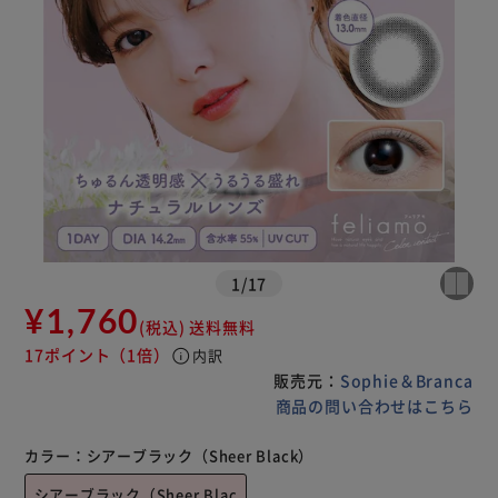
1
/
17
¥1,760
(税込)
送料無料
17ポイント
（1倍）
info
内訳
販売元：
Sophie＆Branca
商品の問い合わせはこちら
カラー：
シアーブラック（Sheer Black）
シアーブラック（Sheer Blac