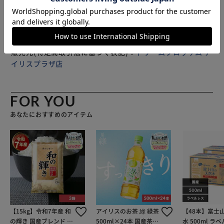
じめご了承ください。
状況を判断し、色かアイテムを探してカードをたくさんゲッ
トしよう。 スピード、観察力、そして反射神経を競って、
大人から子供まで賑やかに楽しめて、集中力や判断力を養え
るゲームです。 カードサイズ : 約 横 9.4cm x 縦 8.5cm プレ
イヤー数 : 2-8人 ゲーム時間 : 約 10分 ※ 商品やパッケージ
販売元(特定商取引法に基づく表記)：
ドリームブロッサム ア
は改良により変更になる場合がございます。あらかじめご了
イリスプラザ店
承ください。 【セット内容】 両面カード 60枚 ゲームルー
ル(日本語・英語)
FOR YOU
あなたにおすすめのアイテム
【15kg】令和7年産 和
アイリスのお茶 綠 緑茶
【48本】富士
の輝き 国産ブレンド 5
500ml×24本 国産茶葉
水 500ml ラ