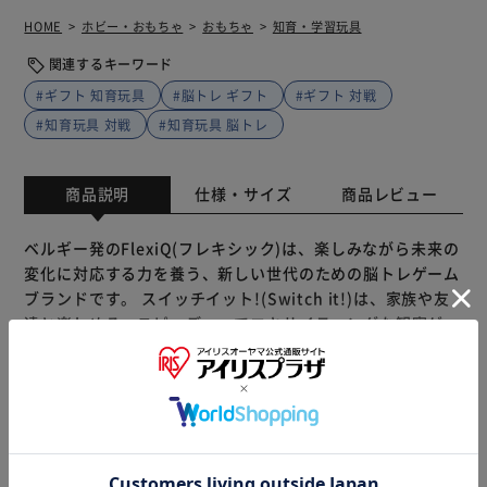
HOME
ホビー・おもちゃ
おもちゃ
知育・学習玩具
関連するキーワード
#ギフト 知育玩具
#脳トレ ギフト
#ギフト 対戦
#知育玩具 対戦
#知育玩具 脳トレ
商品説明
仕様・サイズ
商品レビュー
ベルギー発のFlexiQ(フレキシック)は、楽しみながら未来の
変化に対応する力を養う、新しい世代のための脳トレゲーム
ブランドです。 スイッチイット!(Switch it!)は、家族や友
達と楽しめる、スピーディーでエキサイティングな観察ゲー
ムです。 昼と夜の窓が描かれたカードを山札から1枚ずつめ
くり、「昼の窓」の場合は最も多く描かれている色を、「夜
の窓」の場合は最も多く描かれているアイテムを早く見つけ
て、カードをパチン！他のプレイヤーより多くのカードを集
もっと見る
めたら勝ち！ でも気を付けて！3種類の特別なアイテムが現
※製品は予告なく仕様を変更する場合がございます。あらか
れると、昼と夜をスイッチしてしまいます。集中して素早く