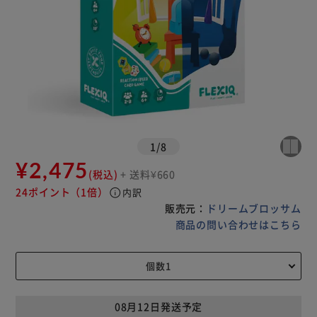
1
/
8
¥2,475
(税込)
+ 送料¥660
24ポイント
（1倍）
info
内訳
販売元：
ドリームブロッサム
商品の問い合わせはこちら
08月12日発送予定