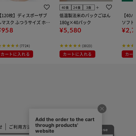
add
40食
24食
3食
【120枚】ディスポーザブ
低温製法米のパックごはん
【40
ルマスク ふつうサイズ ホワ
180g×40パック
ソフトパ
 大容量 DISPOSABLE
¥958
¥5,580
組) 5
¥2,
マスク プリーツマスク 不織
布
(7724)
(3023)
カートに入れる
カートに入れる
カー
せ
ご利用方法
ご利用規約