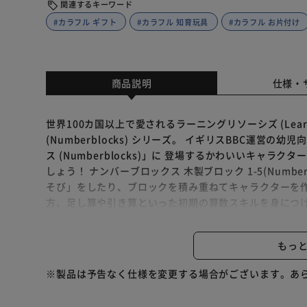
関連するキーワード
#カラフル ギフト
#カラフル 知育玩具
#カラフル お片付け
商品説明
仕様・
世界100カ国以上で愛されるラーニングリソーシズ (Learni
(Numberblocks) シリーズ。 イギリスBBC運
ス (Numberblocks)」に 登場するかわいいキャ
しょう！ ナンバーブロックス 木製ブロック 1-5(Numberblock
そび」をしたり、ブロックを積み重ねてキャラクターを作
方、足し算や引き算といった初期の算数スキルを身につけ
ーズのキャラクターを作ることで、指先を上手に使う力や
後にナンバーリングをブロックに挿し込んだら完成です！
もっ
ックで楽しく遊んだ後は自分でお片付け。 付属の巾着袋
げましょう。 巾着袋はお出かけにも便利です。 ブロックサイ
※製品は予告なく仕様を変更する場合がございます。あ
ドできるQRコード付き ※ パッケージの写真やイラス
ざいます。 【セット内容】 木製ブロック 15個 (赤 x 1、オレ