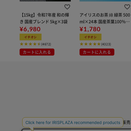
【15kg】令和7年産 和の輝
アイリスのお茶 綠 緑茶 500
き 国産ブレンド 5kg×3袋
ml×24本 国産茶葉100％使
¥6,980
用
¥1,780
イチオシ
イチオシ
(4672)
(4323)
カートに入れる
カートに入れる
特定商取引法に基づく通信販売