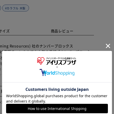
#カラフル 木製
サイズ
商品レビュー
ng Resources) 社のナンバーブロックス
営の幼児向け専門チャンネルで大人気の番組「ナンバーブロック
ラクターと一緒にカラフルな木製ブロックで数遊びを楽しみま
s One to Five Wooden Blocks)で 「つみきあ
ったり、 数を数えたりしながら、数字の識別や数え
※ご確認ください
ていきます。 ブロックの積み重ね方を変えて様々なポ
、見たものに合わせて手を動かす力も育まれます。 最
カートに入れる
購入手続きへ
 手になじむ木のぬくもりとシンプルな構造の木製ブロ
と見る
にブロックをしまってお片付け習慣も身に付けさせてあ
ズ : 約 幅 4cm角 日本語遊び方ガイドがダウンロー
らかじめご了承ください。
トと実際の商品は改良等により色や仕様が異なる場合がご
ンジ x 2、黄 x 3、緑 x 4、青 x 5) 木製ナンバーリン