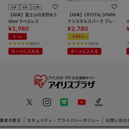
6本
9本
12本
【48本】富士山の天然水 5
【48本】CRYSTAL SPARK
00ml ラベルレス
クリスタルスパーク プレー
¥1,980
ン 500ml
¥2,780
イト
セール
イチオシ
(6317)
(2591)
カートに入れる
カートに入れる
業者の表示
セキュリティ・プライバシーポリシー
お問い合わ