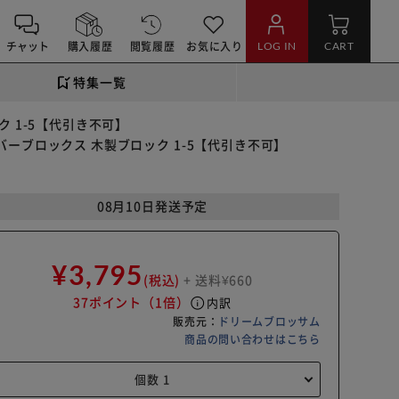
チャット
購入履歴
閲覧履歴
お気に入り
LOG IN
CART
特集一覧
ック 1-5【代引き不可】
ナンバーブロックス 木製ブロック 1-5【代引き不可】
08月10日発送予定
¥3,795
(税込)
+ 送料¥660
37ポイント
（1倍）
info
内訳
販売元：
ドリームブロッサム
商品の問い合わせはこちら