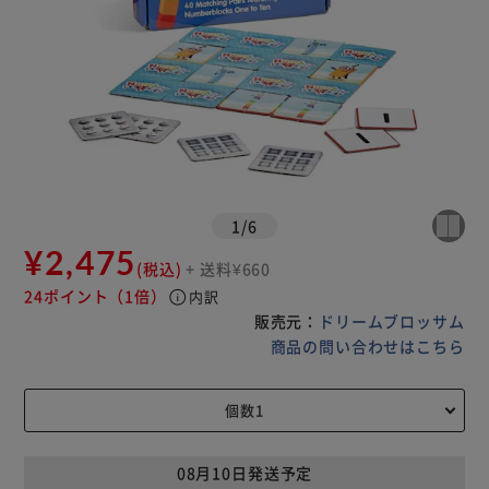
1
/
6
¥2,475
(税込)
+ 送料¥660
24ポイント
（1倍）
info
内訳
販売元：
ドリームブロッサム
商品の問い合わせはこちら
08月10日発送予定