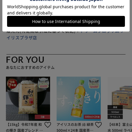
じめご了承ください。
(Numberblocks、Numberblobs、Numberlings、
Number Fun)毎に各20枚、合計80枚のカードが入っていま
す。 カテゴリ自由に決めて遊ぶこともできるゲームを楽し
みましょう。 同じイラストや同じ数のカードでペアで作る
マッチングゲームです。 1つのカテゴリを選択し20枚のカー
販売元(特定商取引法に基づく表記)：
ドリームブロッサム ア
ドを全て裏向きで並べます。 カードを2枚選び同じペアなら
イリスプラザ店
カードをゲット！違うペアなら数字の大小を見てどちらが大
きいか小さいかを声に出して確認しカードを裏返して戻しま
す。 カードが全てなくなったらゲーム終了。 マッチングカ
FOR YOU
ードゲームは、ひとりでも複数のプレイヤーでも遊ぶことが
あなたにおすすめのアイテム
できます。 マッチングゲームの他に、数を小さい順や大き
い順に並べて遊ぶことや数の大小を比較したり、色合わせを
したり、キャラクターごとに並べて楽しむこともできます。
数を使って足し算や引き算の勉強にも使用することもできま
す。お子さまの習熟度にあわせて遊び方を変えてみましょ
う。 いつでもどこでも数について学ぶことができるカード
ゲームです。 いろいろなところに持ち運んでたくさん学
び、遊びましょう。 アクティビティガイドも付いており、
【15kg】令和7年産 和
アイリスのお茶 綠 緑茶
【48本】富士
安心してお子さまと遊ぶことができます。 ※カードは切り
の輝き 国産ブレンド 5
500ml×24本 国産茶葉
水 500ml ラ
離してから使う仕様となっています。 ※パッケージのイラ