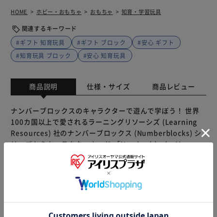
HOME
ホビー・おもちゃ
おもちゃ
知育・学習玩具
関連するキーワード
#ギフト 知育玩具
#ギフト ブロック
#安心 ギフト
#知育玩具 ブロック
#安心 知育玩具
商品説明
仕様・サイズ
商品レビュー
ナンバーブロックスのキャラクターで遊んで学ぼう！ 世界
100カ国以上で愛されるラーニングリソーシズ (Learning
Resources) 社のナンバーブロックス (Numberblocks) シ
リーズからキャラクターカード 「Numberblocks Memory
Match Game」 が登場！ イギリスBBC運営の幼児向け専門
チャンネルで大人気の番組「ナンバーブロックス
(Numberblocks)」の仲間たちと一緒に数を楽しく学ぼう！
ユニークな表情が魅力的なキャラクターたちに心を奪われる
もっと見る
こと間違いなし。 カードの種類はナンバーブロックスの仲
※製品は予告なく仕様を変更する場合がございます。あらか
間たちや数字カード等、4つのカテゴリー