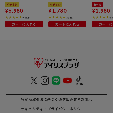
kg×3袋
100％使用
イチオシ
イチオシ
セール
ストや写真と実際の商品は改良により多少異なる場合があり
¥6,980
¥1,780
¥1,980
ます。あらかじめご了承ください。 【セット内容】 カード
80枚 アクティビティガイド（日本語・外国語） ※小部品が
(4672)
(4323)
(6
あります。誤飲・窒息の危険がありますので、3歳未満のお
カートに入れる
カートに入れる
カートに
子様には絶対に与えないでください。
特定商取引法に基づく通信販売業者の表示
セキュリティ・プライバシーポリシー