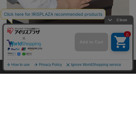
mail_outline
在庫切れ
入荷したらメールでお知らせ
HOME
探す
ログイン
お気に入り
お知らせ
カートに商品を追加しました
購入手続きへ
こちらもいかがですか？