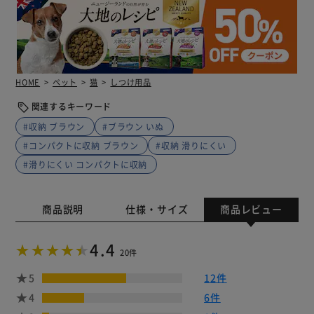
HOME
ペット
猫
しつけ用品
関連するキーワード
#収納 ブラウン
#ブラウン いぬ
#コンパクトに収納 ブラウン
#収納 滑りにくい
#滑りにくい コンパクトに収納
商品説明
仕様・サイズ
商品レビュー
4.4
20件
5
12件
4
6件