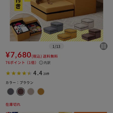
1
/
13
¥7,680
(税込)
送料無料
76ポイント
（1倍）
info
内訳
4.4
20件
カラー：
ブラウン
在庫切れ