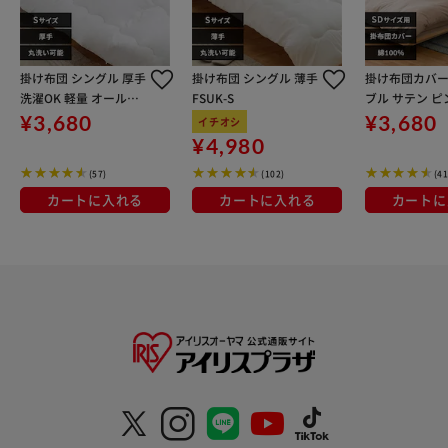
掛け布団 シングル 厚手
掛け布団 シングル 薄手
掛け布団カバー
洗濯OK 軽量 オールシ
FSUK-S
ブル サテン ピ
ーズン FWIK-S
¥3,680
¥3,680
イチオシ
¥4,980
(57)
(102)
(41
カートに入れる
カートに入れる
カートに