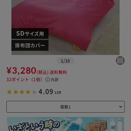
1
/
16
¥3,280
(税込)
送料無料
32ポイント
（1倍）
info
内訳
4.09
32件