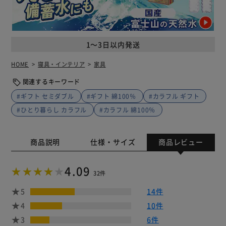
1～3日以内発送
HOME
寝具・インテリア
家具
関連するキーワード
#ギフト セミダブル
#ギフト 綿100％
#カラフル ギフト
#ひとり暮らし カラフル
#カラフル 綿100％
商品説明
仕様・サイズ
商品レビュー
4.09
32件
5
14件
4
10件
3
6件