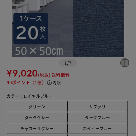
1
/
7
¥9,020
(税込)
送料無料
90ポイント
（1倍）
info
内訳
カラー：
ロイヤルブルー
グリーン
サファリ
ダークグレー
ダークブルー
チャコールグレー
ネイビーブルー