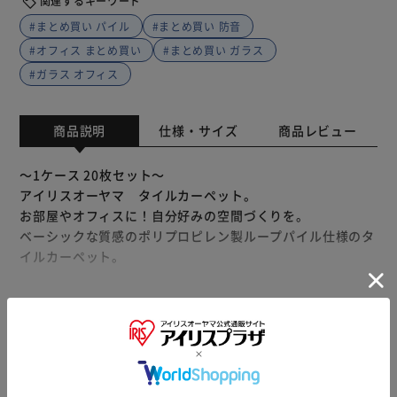
関連するキーワード
#まとめ買い パイル
#まとめ買い 防音
#オフィス まとめ買い
#まとめ買い ガラス
#ガラス オフィス
商品説明
仕様・サイズ
商品レビュー
～1ケース 20枚セット～
アイリスオーヤマ タイルカーペット。
お部屋やオフィスに！自分好みの空間づくりを。
ベーシックな質感のポリプロピレン製ループパイル仕様のタ
イルカーペット。
※ケース単位のみでの注文となります
※製品の色は画面上での確認用のため実際の色とは異なる場
もっと見る
合があります。
※製品は予告なく仕様を変更する場合がございます。あらか
製品の設置・施工・アフターサービスに関するお問合せは
じめご了承ください。
【建装サポートコール】までお電話ください。