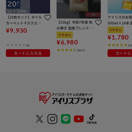
【20枚セット】タイル
アイリスのお茶
【15kg】令和7年産 和
カーペット Pスクエア
500ml×24本
の輝き 国産ブレンド 5
シリーズ 50×50 PS51
100％使用
¥9,930
イチオシ
kg×3袋
3-PZ ネイビーブルー
イチオシ
¥1,780
¥6,980
(0)
(4
(4677)
カートに入れる
カートに