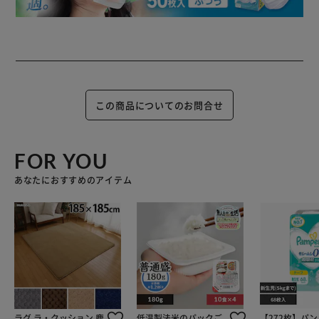
この商品についてのお問合せ
FOR YOU
あなたにおすすめのアイテム
ラグ ラ・クッション 鹿
低温製法米のパックご
【272枚】パ