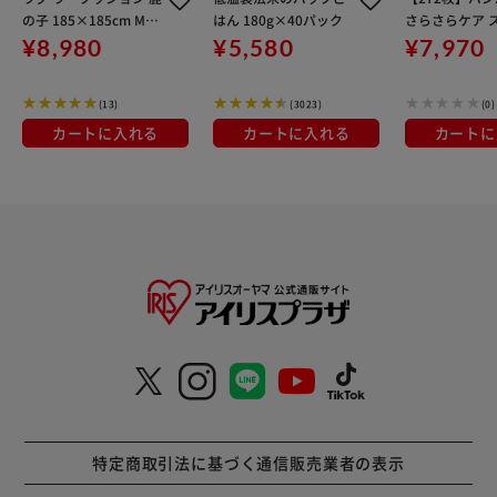
の子 185×185cm MC
はん 180g×40パック
さらさらケア 
RK-1818 ネイビー
ジャンボ 新生児
¥8,980
¥5,580
¥7,970
×4個セット（5
で） ベビーお
(13)
(3023)
(0)
つ テープタイ
カートに入れる
カートに入れる
カートに
特定商取引法に基づく通信販売業者の表示