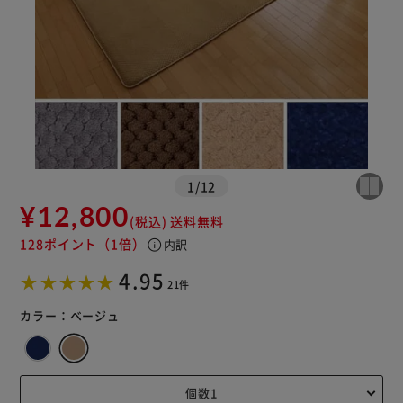
1
/
12
¥12,800
(税込)
送料無料
128ポイント
（1倍）
info
内訳
4.95
21件
カラー：
ベージュ