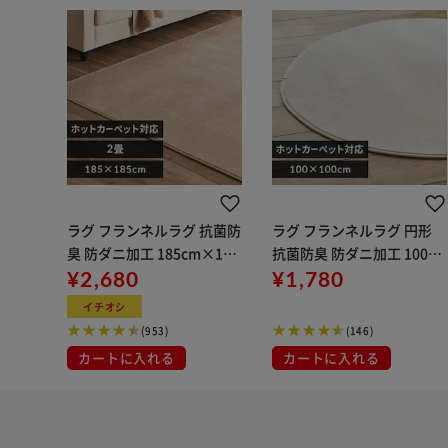
ラグ フランネルラグ 抗菌防
ラグ フランネルラグ 円形
臭 防ダニ加工 185cm×185
抗菌防臭 防ダニ加工 100c
cm 2畳 ベージュ FNR-RC-1
¥2,680
m×100cm アイボリー FNR
¥1,780
818
-RCR-1010
イチオシ
(953)
(146)
カートに入れる
カートに入れる