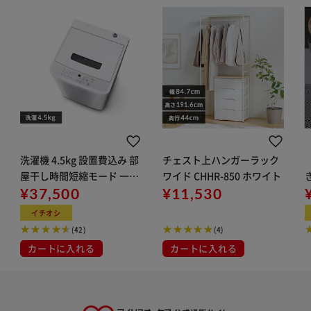
洗濯機 4.5kg 設置費込み 部
チェスト上ハンガーラック
屋干し時間短縮モード 一人
ワイド CHHR-850 ホワイト
暮らし IAW-T451【代引き
¥37,500
¥11,530
不可】
イチオシ
(42)
(4)
カートに入れる
カートに入れる