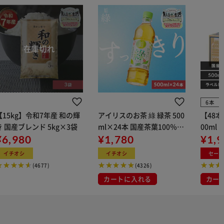
6本
【15kg】令和7年産 和の輝
アイリスのお茶 綠 緑茶 500
【48
き 国産ブレンド 5kg×3袋
ml×24本 国産茶葉100％使
00ml
¥6,980
用
¥1,780
¥1,
イチオシ
イチオシ
セー
(4677)
(4326)
カートに入れる
カー