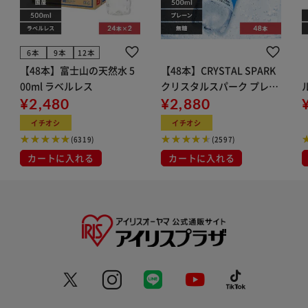
6本
9本
12本
【48本】富士山の天然水 5
【48本】CRYSTAL SPARK
00ml ラベルレス
クリスタルスパーク プレー
¥2,480
ン 500ml
¥2,880
イト
イチオシ
イチオシ
(6319)
(2597)
カートに入れる
カートに入れる