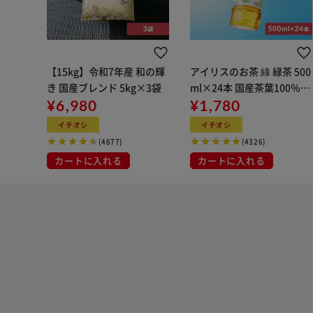
【15kg】令和7年産 和の輝
アイリスのお茶 綠 緑茶 500
き 国産ブレンド 5kg×3袋
ml×24本 国産茶葉100％使
¥6,980
用
¥1,780
イチオシ
イチオシ
(4677)
(4326)
カートに入れる
カートに入れる