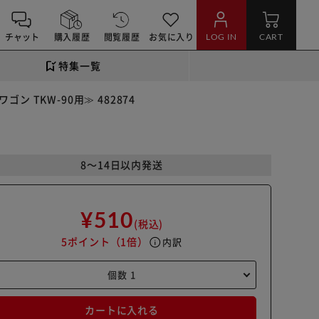
チャット
購入履歴
閲覧履歴
お気に入り
LOG IN
CART
特集一覧
 TKW-90用≫ 482874
8～14日以内発送
¥510
(税込)
5ポイント
（1倍）
info
内訳
カートに入れる