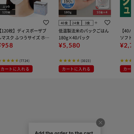
add
40食
24食
3食
【120枚】ディスポーザブ
低温製法米のパックごはん
【40
ルマスク ふつうサイズ ホワ
180g×40パック
ソフトパ
 大容量 DISPOSABLE
¥958
¥5,580
組) 5
¥2,
マスク プリーツマスク 不織
布
(7724)
(3023)
カートに入れる
カートに入れる
カー