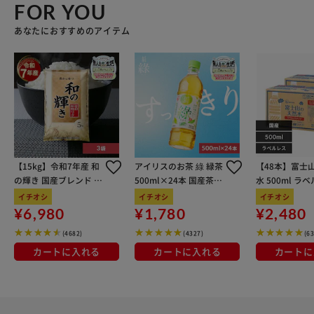
FOR YOU
あなたにおすすめのアイテム
【15kg】令和7年産 和
アイリスのお茶 綠 緑茶
【48本】富士
の輝き 国産ブレンド 5
500ml×24本 国産茶葉
水 500ml ラ
kg×3袋
100％使用
イチオシ
イチオシ
イチオシ
¥6,980
¥1,780
¥2,480
(4682)
(4327)
(6
カートに入れる
カートに入れる
カートに