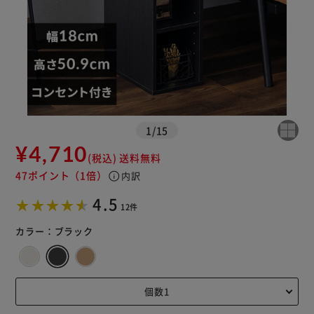
※ご確認ください
カートに入れる
購入手続きへ
1
/
15
¥4,710
(税込)
送料無料
47ポイント
（1倍）
info
内訳
4.5
12件
カラー：
ブラック