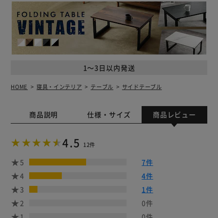
1～3日以内発送
HOME
寝具・インテリア
テーブル
サイドテーブル
商品説明
仕様・サイズ
商品レビュー
4.5
12件
5
7件
4
4件
3
1件
2
0件
1
0件