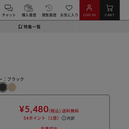
チャット
購入履歴
閲覧履歴
お気に入り
LOG IN
CART
特集一覧
ー：
ブラック
¥5,480
(税込)
送料無料
54ポイント
（1倍）
info
内訳
在庫切れ