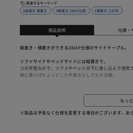
関連するキーワード
#縦置き 横置き
#横置き 2WAY仕様
#横置き コの字
商品説明
仕様・
縦置き・横置きができる2WAY仕様のサイドテーブル。
ソファサイドやベッドサイドには縦置きで。
コの字型なので、ソファやベッドの下に差し込んで使用
横に置けばちょっとした作業台としても大活躍。
様々なシーンで使いやすいシンプルでモダンなデザイン
天板は水・熱・汚れに強いメラミン樹脂加工。
もっ
お手入れも簡単です。
※製品は予告なく仕様を変更する場合がございます。あ
★お客様組立★