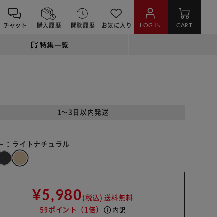
チャット
購入履歴
閲覧履歴
お気に入り
LOG IN
CART
特集一覧
1～3日以内発送
ー：
ライトナチュラル
¥5,980
(税込)
送料無料
59ポイント
（1倍）
info
内訳