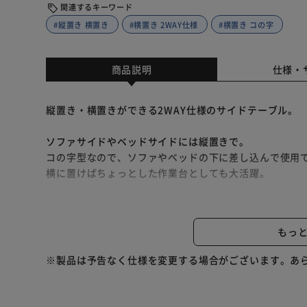
関連するキーワード
#縦置き 横置き
#横置き 2WAY仕様
#横置き コの字
商品説明
仕様・
縦置き・横置きができる2WAY仕様のサイドテーブル。
ソファサイドやベッドサイドには縦置きで。
コの字型なので、ソファやベッドの下に差し込んで使用
横に置けばちょっとした作業台としても大活躍。
様々なシーンで使いやすいシンプルでモダンなデザイン
天板は水・熱・汚れに強いメラミン樹脂加工。
もっ
お手入れも簡単です。
※製品は予告なく仕様を変更する場合がございます。あ
★お客様組立★