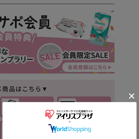
メ商品はこちら▼
チャイルド
セーフティ
シート
※ご確認ください
ベビーケア・
ベビー布団・
バス
寝具