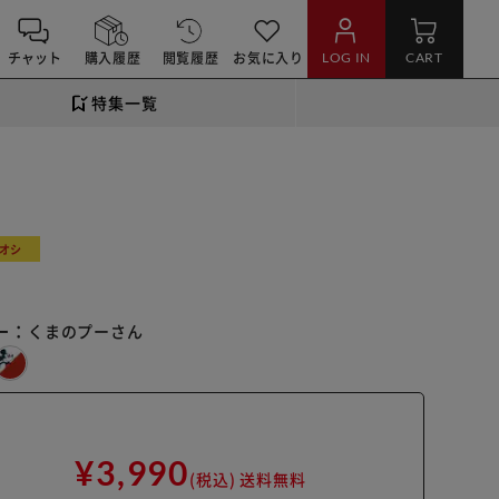
チャット
購入履歴
閲覧履歴
お気に入り
LOG IN
CART
特集一覧
オシ
ー：
くまのプーさん
¥3,990
(税込)
送料無料