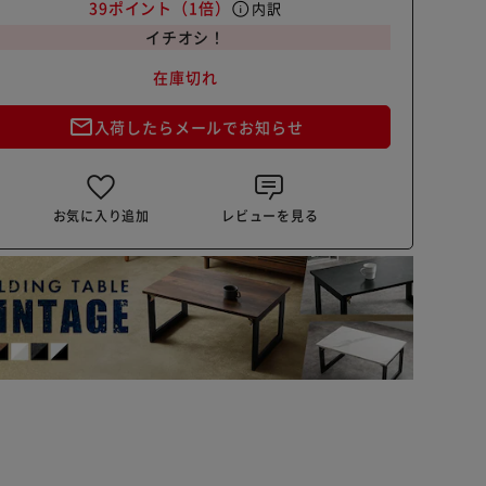
39ポイント
（1倍）
info
内訳
イチオシ！
在庫切れ
mail_outline
入荷したらメールでお知らせ
お気に入り追加
レビューを見る