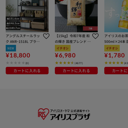
アングルスチールラッ
【15kg】令和7年産 和
アイリスのお茶
ク ANRｰ1518L ブラッ
の輝き 国産ブレンド 5
500ml×24本
ク
kg×3袋
100％使用
NEW
イチオシ
イチオシ
¥18,800
¥6,980
¥1,780
(0)
(4677)
(4
カートに入れる
カートに入れる
カートに