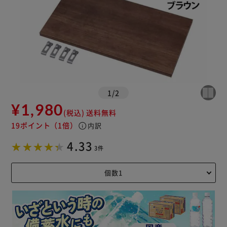
1
/
2
¥1,980
(税込)
送料無料
19ポイント
（1倍）
info
内訳
4.33
3件