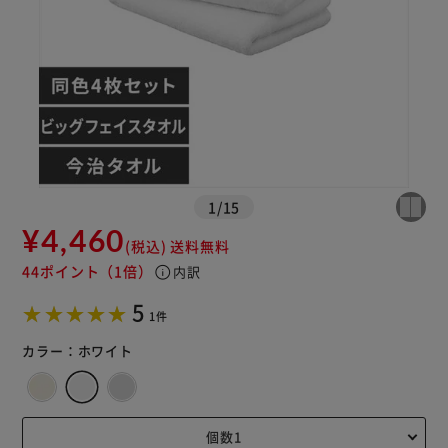
※ご確認ください
カートに入れる
購入手続きへ
1
/
15
¥4,460
(税込)
送料無料
44ポイント
（1倍）
info
内訳
5
1件
カラー：
ホワイト