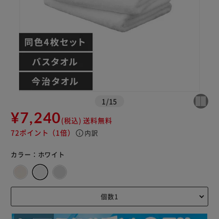
※ご確認ください
1
/
15
カートに入れる
購入手続きへ
¥7,240
(税込)
送料無料
72ポイント
（1倍）
info
内訳
カラー：
ホワイト