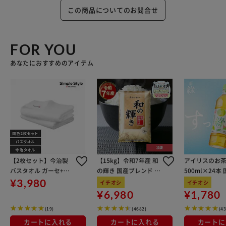
この商品についてのお問合せ
FOR YOU
あなたにおすすめのアイテム
【2枚セット】今治製
【15kg】令和7年産 和
アイリスのお茶
バスタオル ガーセ+パ
の輝き 国産ブレンド 5
500ml×24本
イル素材 BT-G2 ホワイ
kg×3袋
100％使用
¥3,980
イチオシ
イチオシ
ト
¥6,980
¥1,780
(19)
(4682)
(4
カートに入れる
カートに入れる
カートに