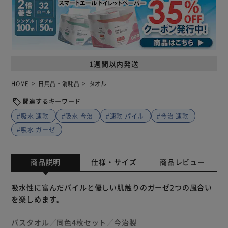
1週間以内発送
HOME
日用品・消耗品
タオル
関連するキーワード
#吸水 速乾
#吸水 今治
#速乾 パイル
#今治 速乾
#吸水 ガーゼ
商品説明
仕様・サイズ
商品レビュー
吸水性に富んだパイルと優しい肌触りのガーゼ2つの風合い
を楽しめます。
バスタオル／同色4枚セット／今治製