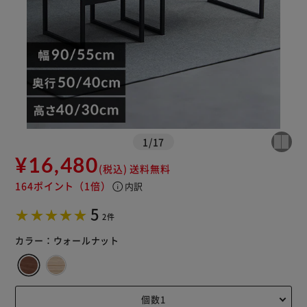
1
/
17
¥16,480
(税込)
送料無料
164ポイント
（1倍）
info
内訳
5
2件
カラー：
ウォールナット