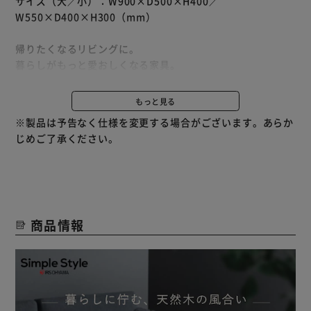
サイズ（大／小）：W900×D500×H400／
W550×D400×H300（mm）
帰りたくなるリビングに。
暮らしがもっと愛おしくなる家具。
【VINTAGE TASTE】
もっと見る
天然木×スチールで洗練された雰囲気に。
※製品は予告なく仕様を変更する場合がございます。あらか
・Wood：天板は天然木の突板仕様。
じめご了承ください。
・Steal：粉体塗装を施したマットな質感。
【シーンに合わせて調整＆レイアウト】
コンパクトにもワイドにも使用可能。
お部屋やシーンに合わせてカスタムできる。
商品情報
それぞれレイアウトできるのも魅力。
【くつろぎに適した高さ】
天板高さは最大約34.5cm（※小は天板高さ約24.5cm）。
床に座って過ごすのにちょうどいい。