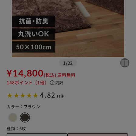
1
/
22
¥14,800
(税込)
送料無料
148ポイント
（1倍）
info
内訳
※ご確認ください
4.82
11件
カートに入れる
購入手続きへ
カラー：
ブラウン
種類：
6枚