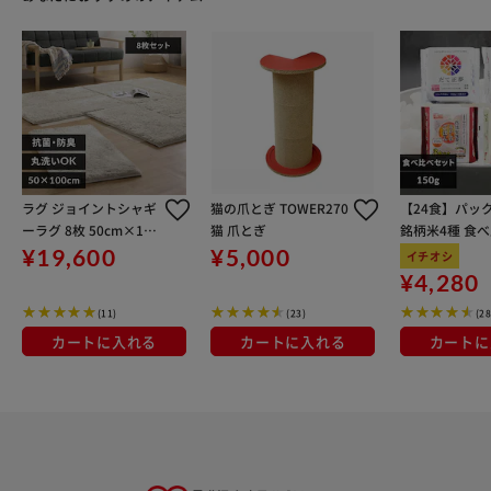
ラグ ジョイントシャギ
猫の爪とぎ TOWER270
【24食】パッ
ーラグ 8枚 50cm×100
猫 爪とぎ
銘柄米4種 食
cm ベージュ JTR-S501
ット
¥19,600
¥5,000
イチオシ
0
¥4,280
(11)
(23)
(28
カートに入れる
カートに入れる
カートに