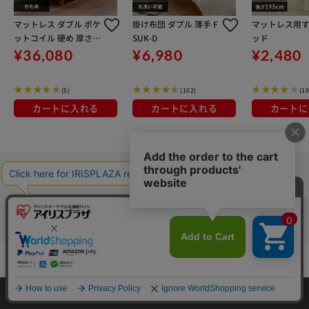
マットレス ダブル ポケ
掛け布団 ダブル 薄手 F
マットレス用
ットコイル 硬め 厚さ2
SUK-D
ッド
3cm PMTS23H-D Shee
¥36,080
¥6,980
¥2,480
p
(5)
(102)
(10
カートに入れる
カートに入れる
カートに
カートに入れる
HOME
探す
ログイン
お気に入り
お知らせ