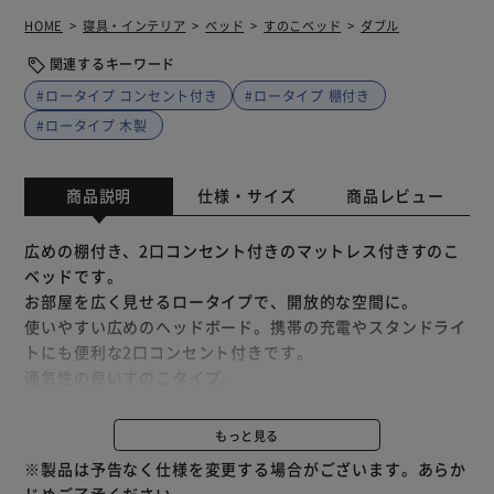
HOME
寝具・インテリア
ベッド
すのこベッド
ダブル
関連するキーワード
#ロータイプ コンセント付き
#ロータイプ 棚付き
#ロータイプ 木製
商品説明
仕様・サイズ
商品レビュー
広めの棚付き、2口コンセント付きのマットレス付きすのこ
ベッドです。
お部屋を広く見せるロータイプで、開放的な空間に。
使いやすい広めのヘッドボード。携帯の充電やスタンドライ
トにも便利な2口コンセント付きです。
通気性の良いすのこタイプ。
★お客様組立★
もっと見る
【ボンネルコイルマットレス】
※製品は予告なく仕様を変更する場合がございます。あらか
安定感のある寝心地のボンネルコイル。
じめご了承ください。