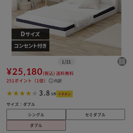
1
/
21
¥25,180
(税込)
送料無料
251ポイント
（1倍）
info
内訳
※ご確認ください
3.8
5件
イチオシ
カートに入れる
購入手続きへ
サイズ：
ダブル
シングル
セミダブル
ダブル