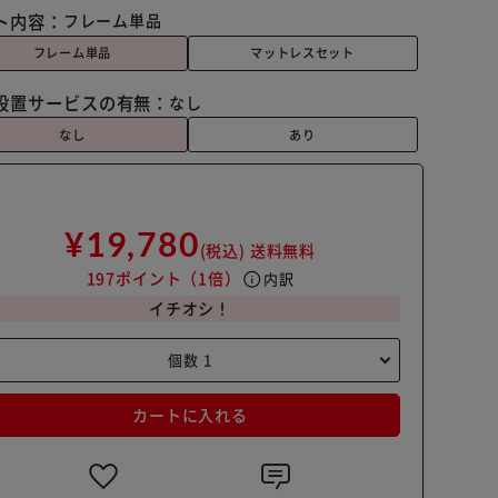
ト内容：
フレーム単品
フレーム単品
マットレスセット
設置サービスの有無：
なし
なし
あり
¥19,780
(税込)
送料無料
197ポイント
（1倍）
info
内訳
イチオシ！
カートに入れる