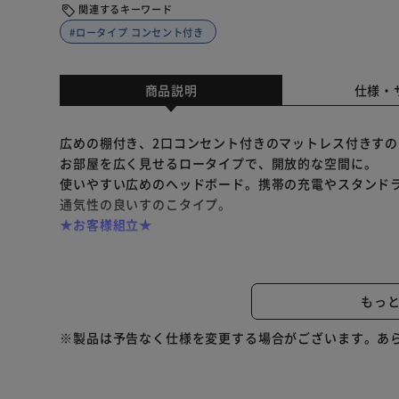
関連するキーワード
#ロータイプ コンセント付き
商品説明
仕様・
広めの棚付き、2口コンセント付きのマットレス付きす
お部屋を広く見せるロータイプで、開放的な空間に。
使いやすい広めのヘッドボード。携帯の充電やスタンド
通気性の良いすのこタイプ。
★お客様組立★
【ボンネルコイルマットレス】
安定感のある寝心地のボンネルコイル。
もっ
弾力性があり、反発力が高く寝返りをしやすくします。
コンパクトな圧縮梱包でお届けします。
※製品は予告なく仕様を変更する場合がございます。あ