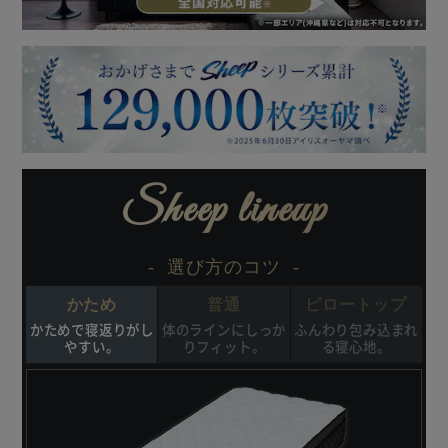
負荷に応じて、個々に沈み込む独立ポケットコイル。
最大限ぎっしり敷き詰めた高密度コイルがボディラインに合
わせて沈み込み、まるで包み込まれるような寝心地を実現。
理想の寝姿勢を促します。
◆清潔
日々使うものだから、衛生面にもこだわりたい。
表地ニットは清潔を保つための抗菌・防臭・防ダニ加工済。
Sheep lineup
◆通気性
通気性に優れた並行配列のポケットコイル。
- 選び方のコツ -
コイル同士の摩擦が少ないので耐久性に優れています。
空気の通り道があるので快適な寝心地です。
かため
普通
ピロートップ
かためで寝返りがし
体のラインにしっか
ふんわり包み込まれ
◆耐久性
やすい。
りフィット。
る寝心地。
エッジサポート構造で耐久性アップ。
腰掛けたりすることが多く型くずれしやすい外周には、線形
の太いコイルを使用することで耐久性が向上。
座る際にも滑り落ちず、ちょっとした休憩にも便利。