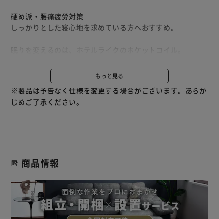
硬め派・腰痛疲労対策
しっかりとした寝心地を求めている方へおすすめ。
眠りを変えるのは、ホテルライクのポケットコイル。
ひとつひとつ敷き詰められた独立コイルが生み出す極上の眠
り。
もっと見る
まるで高級ホテルのベッドのような寝心地を自宅で体感。
※製品は予告なく仕様を変更する場合がございます。あらか
ポケットコイルマットレスが、睡眠を新境地へ。
じめご了承ください。
◆弾力性
身体に触れる面には弾力性に優れた2種類のウレタンクッシ
ョンを贅沢に使用。
ポケットコイルと組み合わせて使用することで、適度な弾力
商品情報
を保ちながらしっかりと身体を支えられているような寝心地
を実現。
寝返りもスムーズ。
◆体圧分散
ボディラインに合わせた、理想の寝姿勢。