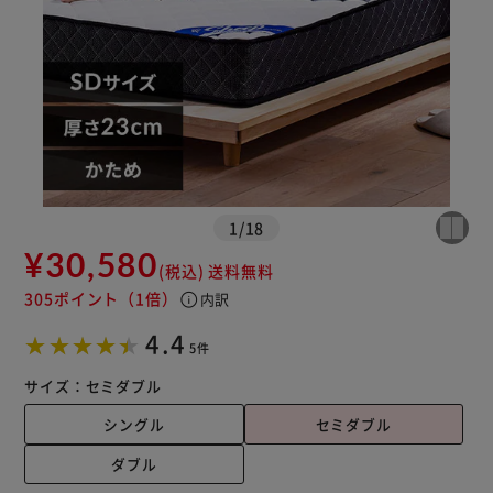
1
/
18
¥30,580
(税込)
送料無料
305ポイント
（1倍）
info
内訳
※ご確認ください
4.4
5件
カートに入れる
購入手続きへ
サイズ：
セミダブル
シングル
セミダブル
ダブル