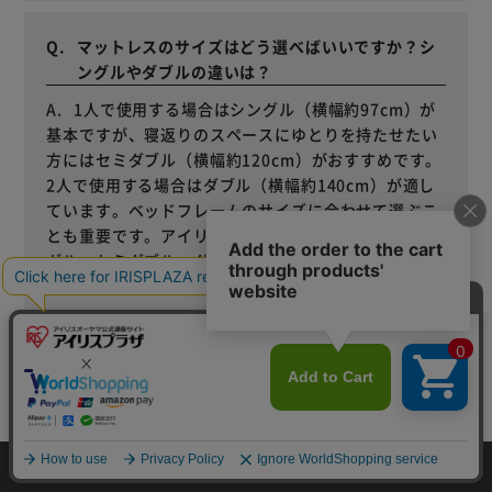
マットレスのサイズはどう選べばいいですか？シ
ングルやダブルの違いは？
1人で使用する場合はシングル（横幅約97cm）が
基本ですが、寝返りのスペースにゆとりを持たせたい
方にはセミダブル（横幅約120cm）がおすすめです。
2人で使用する場合はダブル（横幅約140cm）が適し
ています。ベッドフレームのサイズに合わせて選ぶこ
とも重要です。アイリスオーヤマのマットレスはシン
グル・セミダブル・ダブルの主要3サイズを展開して
おり、用途に合わせてお選びいただけます。
マットレスの寿命と買い替えのサインを教えてく
ださい。
カートに入れる
マットレスの寿命は種類や品質によって異なりま
す。スプリング系（ポケットコイル・ボンネルコイ
HOME
探す
ログイン
お気に入り
お知らせ
ル）は耐久性が高く、比較的長くお使いいただけま