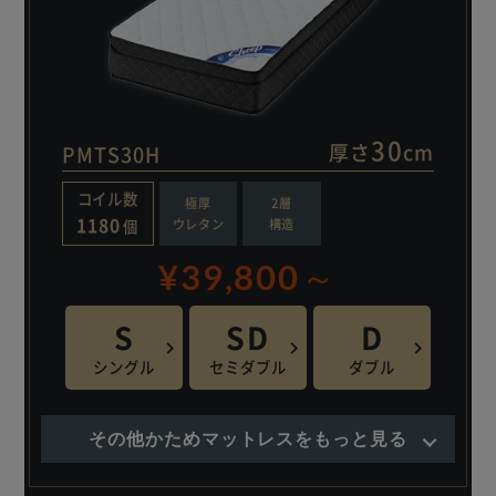
◆品質
確かな品質と安全性をお約束します。
・低ホルムアルデヒド仕様
・第三者機関による安全確認
・国際規格に適合した工場で生産
30
厚さ
cm
PMTS30H
コンパクトな圧縮梱包（ロールパック）でお届けします。
コイル数
極厚
2層
開梱後すぐに膨らみ、約1日で元の厚みを取り戻します。
1180
ウレタン
構造
個
¥39,800
S
SD
D
シングル
セミダブル
ダブル
その他かためマットレスをもっと見る