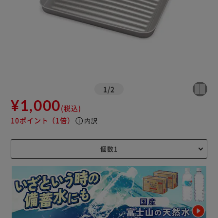
1
/
2
¥1,000
(税込)
10ポイント
（1倍）
info
内訳