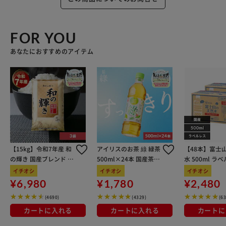
FOR YOU
あなたにおすすめのアイテム
【15kg】令和7年産 和
アイリスのお茶 綠 緑茶
【48本】富士
の輝き 国産ブレンド 5
500ml×24本 国産茶葉
水 500ml ラ
kg×3袋
100％使用
イチオシ
イチオシ
イチオシ
¥6,980
¥1,780
¥2,480
(4690)
(4329)
(6
カートに入れる
カートに入れる
カートに