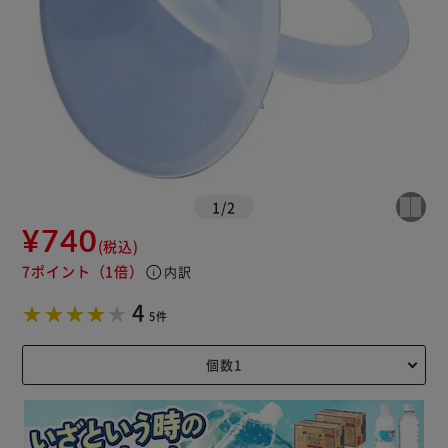
1
/
2
¥740
(税込)
7ポイント
（1倍）
info
内訳
4
5件