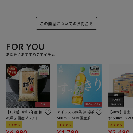
この商品についてのお問合せ
FOR YOU
あなたにおすすめのアイテム
【15kg】令和7年産 和
アイリスのお茶 綠 緑茶
【48本】富士
の輝き 国産ブレンド 5
500ml×24本 国産茶葉
水 500ml ラ
kg×3袋
100％使用
イチオシ
イチオシ
イチオシ
¥6,980
¥1,780
¥2,480