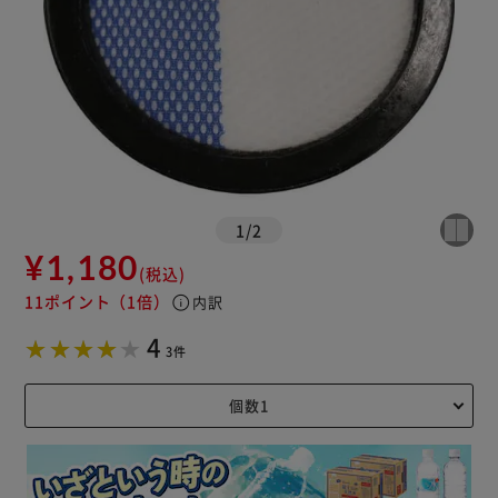
1
/
2
¥1,180
(税込)
11ポイント
（1倍）
info
内訳
4
3件