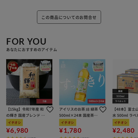
この商品についてのお問合せ
FOR YOU
あなたにおすすめのアイテム
【15kg】令和7年産 和
アイリスのお茶 綠 緑茶
【48本】富士
の輝き 国産ブレンド 5
500ml×24本 国産茶葉
水 500ml ラ
kg×3袋
100％使用
イチオシ
イチオシ
イチオシ
¥6,980
¥1,780
¥2,480