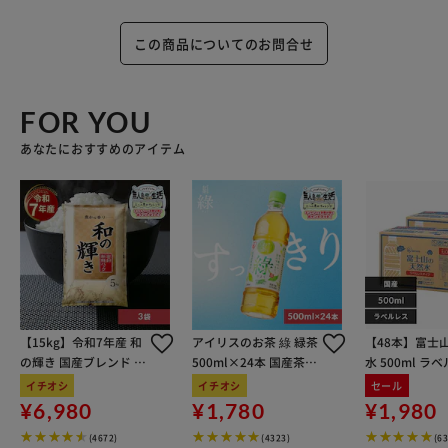
この商品についてのお問合せ
FOR YOU
あなたにおすすめのアイテム
【15kg】令和7年産 和
アイリスのお茶 綠 緑茶
【48本】富士
の輝き 国産ブレンド 5
500ml×24本 国産茶葉
水 500ml ラ
kg×3袋
100％使用
イチオシ
イチオシ
セール
¥6,980
¥1,780
¥1,980
(4672)
(4323)
(6