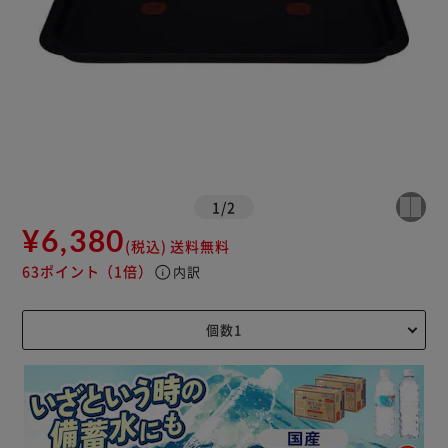
1
/
2
¥6,380
(税込)
送料無料
63ポイント
（1倍）
info
内訳