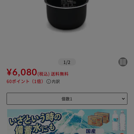
1
/
2
¥6,080
(税込)
送料無料
60ポイント
（1倍）
info
内訳