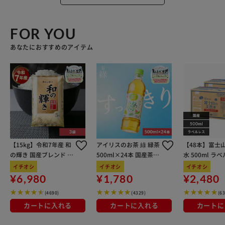
FOR YOU
あなたにおすすめのアイテム
【15kg】令和7年産 和
アイリスのお茶 綠 緑茶
【48本】富士
の輝き 国産ブレンド 5
500ml×24本 国産茶葉
水 500ml ラ
kg×3袋
100％使用
イチオシ
イチオシ
イチオシ
¥6,980
¥1,780
¥2,480
(4690)
(4329)
(6
カートに入れる
カートに入れる
カートに